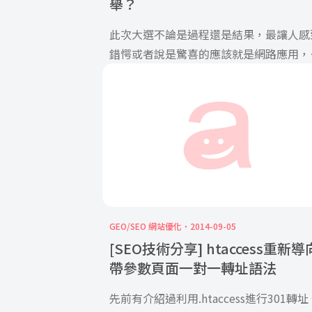
舉？
此次大選不論是過程還是結果，最讓人感
錯愕或者說是驚喜的應該就是網路應用，
也如同 “聯合筆記／別 […]
GEO/SEO 網站優化
2014-09-05
[SEO技術分享] htaccess重新導
帶參數頁面一對一轉址語法
先前有介紹過利用.htaccess進行301轉址