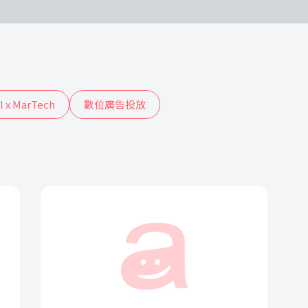
I x MarTech
數位廣告投放