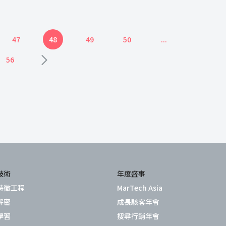
47
48
49
50
...
56
技術
年度盛事
特徵工程
MarTech Asia
解密
成長駭客年會
學習
搜尋行銷年會