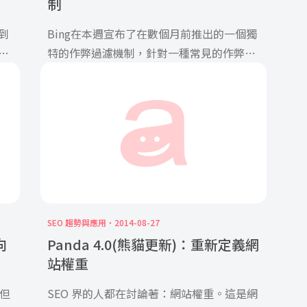
制
到
Bing在本週宣布了在數個月前推出的一個獨
但
特的作弊過濾機制，針對一種常見的作弊技
術知識，那就是URL關鍵字推砌。帶有關鍵
字的URL被設計用來操縱搜索引擎給與頁面
一個高於本身價值排名的黑帽技巧。
SEO 趨勢與應用
2014-08-27
向
Panda 4.0(熊貓更新)：重新定義網
站權重
 但
SEO 界的人都在討論著：網站權重。這是網