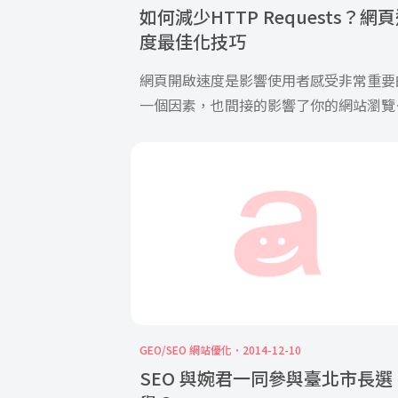
如何減少HTTP Requests？網
度最佳化技巧
網頁開啟速度是影響使用者感受非常重要
一個因素，也間接的影響了你的網站瀏覽
量、轉換率。一個龜速的網站，使用者是
有耐心久留的！又尤其在這個行動裝置盛
的時代，越來越多的人是在移動中瀏覽網
頁，網站的速度是網站經營者必須做好的
項功課！
GEO/SEO 網站優化
2014-12-10
SEO 與婉君一同參與臺北市長選