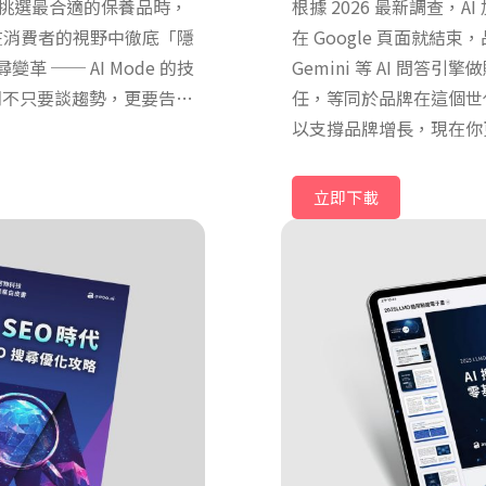
挑選最合適的保養品時，
根據 2026 最新調查，A
同在消費者的視野中徹底「隱
在 Google 頁面就結
革 ── AI Mode 的技
Gemini 等 AI 問答
。我們不只要談趨勢，更要告訴
任，等同於品牌在這個世代
代理商務打下不可撼動的穩
以支撐品牌增長，現在你更需
略」。
立即下載