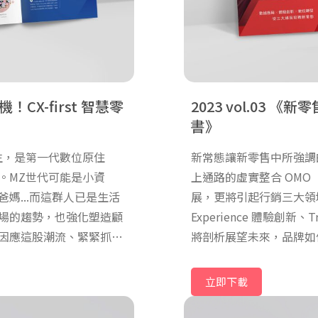
！CX-first 智慧零
2023 vol.03
新零售
書
生，是第一代數位原住
新常態讓新零售中所強調
。MZ世代可能是小資
上通路的虛實整合 OMO（On
媽...而這群人已是生活
展，更將引起行銷三大領域
場的趨勢，也強化塑造顧
Experience 體驗創新、
因應這股潮流、緊緊抓住
將剖析展望未來，品牌如
立即下載