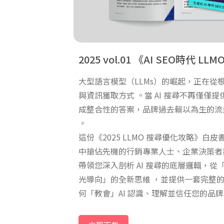
2025 vol.01
AI SEO時代 LL
大型語言模型（LLMs）的崛起，正在從
與資訊獲取方式 。當 AI 搜尋不再僅僅
成整合性的答案，品牌過去賴以為生的流
。
這份《2025 LLMO 搜尋優化攻略》白
中搶佔先機的行銷專業人士、企業決策者
帶領您深入剖析 AI 搜尋的底層邏輯，從「
光導向」的全新思維 ，並提供一套完整
何「教會」AI 認識、理解並信任您的品
全域時代，建立無法被取代的數位護城河
是一份協助您制定未來三年數位行銷策略