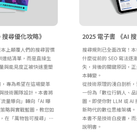
MO 搜尋優化攻略
2025 電子書
AI
根本上顛覆人們的搜尋習慣
搜尋規則已全面改寫！本書
提供連結清單，而是直接生
什麼從前的 SEO 寫法
量與能見度正被快速重塑
失，背後的關鍵原因，正是
本轉變。
皮書，專為希望在這場變革
從技術原理的淺白剖析，
與技術團隊設計。本書將
一份為「數位行銷人、品
流量導向」轉向「AI 曝
圖。即使你對 LLM 或 A
的策略與實戰藍圖，教您如
新時代的數位思維架構。
牌，在「萬物皆可搜尋」的
本書不是技術白皮書，而
 。這不僅是技術指南，更
說明書。
的戰略地圖 。