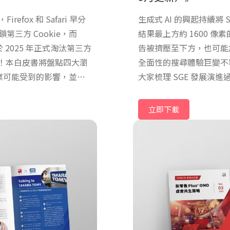
ox 和 Safari 早分
生成式 AI 的興起持續將
鎖第三方 Cookie，而
結果最上方約 1600 
於 2025 年正式淘汰第三方
告被擠壓至下方，也可能加劇
s 時代！本白皮書將盤點四大瀏
全面性的搜尋體驗巨變不容
來企業可能受到的影響，並彙
大家梳理 SGE 發展演進
續實踐精準行銷，持續成
勢，並分享品牌企業可著
接搜尋行銷新未來！
立即下載