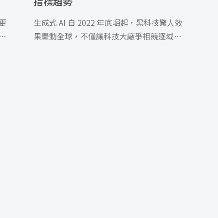
指標趨勢
更
生成式 AI 自 2022 年底崛起，黑科技驚人效
銷
果轟動全球，不僅讓科技大廠爭相競逐域，
]
也讓 AI 行銷受到各 […]