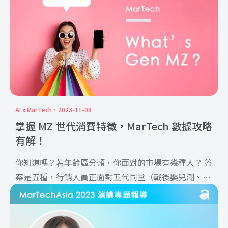
場，彷彿踏進了一座充滿超現實感的當代藝術館，而透
過空間設計融合視覺衝擊與藝術敘事的「策展型」場
域，加上與人氣韓團 BLACKPINK 成員 Jennie 合作推
出的聯名系列「Jentle Salon」，《 Gentle Monster
》成功在社群掀起話題熱潮。在開幕期間，即使是平日
也吸引絡繹不絕的人潮，社群平台瞬間被打卡洗版。就
讓我們一起從這場品牌與藝術、潮流、名人共同編織的
體驗場域中，探討是如何構築規劃而成的？
AI x MarTech
2023-11-08
掌握 MZ 世代消費特徵，MarTech 數據攻略
有解！
你知道嗎？若年齡區分類，你面對的市場有幾種人？ 答
案是五種，行銷人員正面對五代同堂（戰後嬰兒潮、
Ｘ、Y、Z、A […]