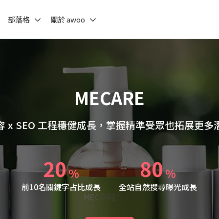
部落格
關於 awoo
MECARE
容 x SEO 工程穩健成長，掌握精準受眾也拓展更多
20
80
%
%
前10名關鍵字占比成長
全站自然搜尋曝光成長