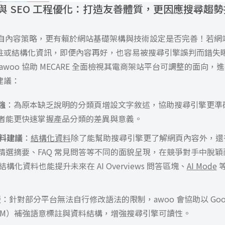
與 SEO 工程優化：打造友善體質，更因應搜尋趨
僅來自內容策略，更有賴於網站基礎架構與技術設定是否完善！若網
註或結構化資訊，即便內容再好，也容易被搜尋引擎誤判而錯失
，awoo 協助 MECARE 全面檢視其電商架站平台可調整的面向
建議：
強
：為原本缺乏說明的分類頁增設文字敘述，協助搜尋引擎更準
者能更快速掌握產品分類的差異與意義。
資料建議
：
結構化資料
除了能幫助搜尋引擎更了解網頁內容外，還
精選摘要、FAQ 常見問答等不同的面貌呈現，在競爭對手中脫
結構化資料也能提升未來在 AI Overviews 問答區塊、
AI Mode
等
援
：針對部分平台無法自行修改語法的限制，awoo 會協助以 Googl
（GTM）補強語意標註與資料結構，增強搜尋引擎可讀性。