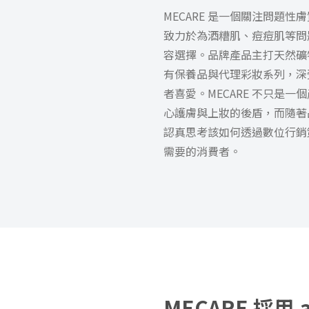
MECARE 是一個關注
問題性
膚
致力於為酒糟肌、痘痘肌等問
容選擇。品牌產品主打天然礦
有保養品與代理彩妝系列，深
者喜愛。MECARE 不只是
心護膚與上妝的後盾，而隨著品
認真思考該如何透過數位行銷
需要的消費者。
MECARE 採用 