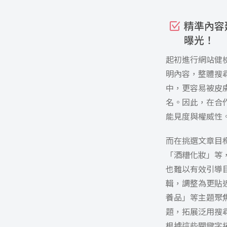
精準內容
曝光！
起初進行網站健檢
明內容，整體搜
中，更容易被皮
名。因此，在合
能見度與權威性
而在挑選文章目標
「酒糟化妝」等
也難以有效引導目
輯，調整為更貼
養品」等主題聚
題，拓展泛用搜尋
根據這些關鍵字拓