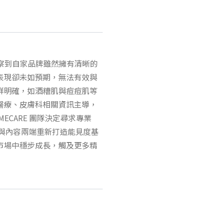
團隊觀察到自家品牌雖然擁有清晰的
表現卻未如預期，無法有效與
群明確，如酒糟肌與痘痘肌等
醫療、皮膚科相關資訊主導，
ECARE 團隊決定尋求專業
構與內容兩端重新打造能見度基
市場中穩步成長，觸及更多精