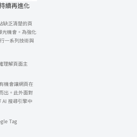
勢持續再進化
站缺乏清楚的頁
曝光機會。為強化
，進行一系列技術與
確理解頁面主
有機會讓網頁在
穎而出。此外面對
 AI 搜尋引擎中
e Tag