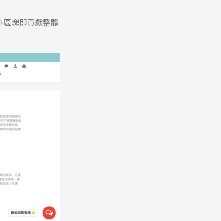
章區塊即貢獻整體