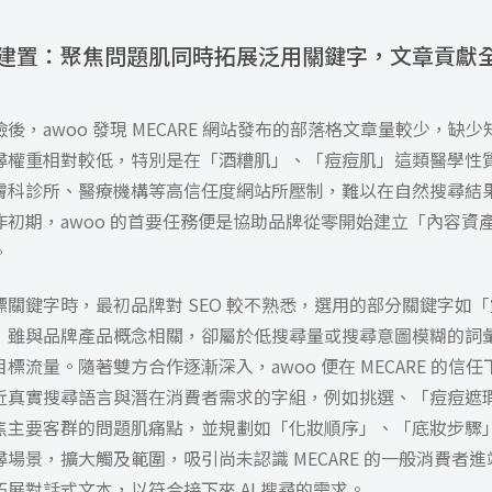
建置：聚焦問題肌同時拓展泛用關鍵字，文章貢獻全站
後，awoo 發現 MECARE 網站發布的部落格文章量較少，缺
尋權重相對較低，特別是在「酒糟肌」、「痘痘肌」這類醫學性
膚科診所、醫療機構等高信任度網站所壓制，難以在自然搜尋結
作初期，awoo 的首要任務便是協助品牌從零開始建立「內容資
。
關鍵字時，最初品牌對 SEO 較不熟悉，選用的部分關鍵字如
，雖與品牌產品概念相關，卻屬於低搜尋量或搜尋意圖模糊的詞
標流量。隨著雙方合作逐漸深入，awoo 便在 MECARE 的信
近真實搜尋語言與潛在消費者需求的字組，例如挑選、「痘痘遮
焦主要客群的問題肌痛點，並規劃如「化妝順序」、「底妝步驟
場景，擴大觸及範圍，吸引尚未認識 MECARE 的一般消費者
展對話式文本，以符合接下來 AI 搜尋的需求。