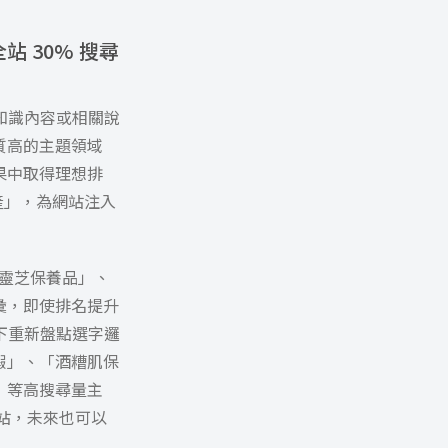
 30% 搜尋
少知識內容或相關說
質高的主題領域
果中取得理想排
產」，為網站注入
「靈芝保養品」、
彙，即使排名提升
任下重新盤點選字邏
瑕」、「酒糟肌保
」等高搜尋量主
進站，未來也可以