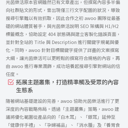
光茵樂活原本官網雖然已有文章產出，但撰寫內容多半偏
向社群貼文的形式，曾出現僅三行文字配圖的狀況，導致
搜尋引擎難以有效抓取，因此合作之初 awoo 團隊從最基
礎的網站體質著手，與光茵樂活說明 SEO 架構與 H1/H2
標籤概念，協助設定 404 狀態碼與建立客製化錯誤頁面，
並針對全站的 Title 與 Description 進行關鍵字規範與優
化。同時，awoo 針對目標關鍵字提供了詳盡的文案撰寫
大綱，讓光茵樂活可以更輕鬆的撰寫符合規格的內容，再
由 awoo 進行專業潤飾，成功培養起搜尋引擎對網站的信
任度。
拓展主題叢集，打造精準觸及受眾的內容
生態系
隨著網站基礎建設的完善，awoo 協助光茵樂活進行了更
深度的內容戰略佈局。透過「主題叢集」策略，awoo 建
議將優化範圍從產品向的「白木耳」、「銀耳」延伸至
「健康伴手禮」、「孕婦補品」、「消水腫」及「養胃食