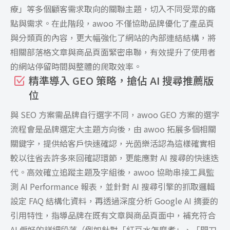
療」等多個顧客需求取向的關聯主題，切入不同受眾的痛
點與需求。在此階段，awoo 不僅協助品牌優化了產品頁
與分類頁的內容，更大幅強化了網站的內部連結結構，將
相關部落格文章與商品頁面緊密串聯，有效提升了使用者
的網站停留時間與整體的爬取效率。
精準導入 GEO 策略，搶佔 AI 搜尋推薦版
位
與 SEO 方案需品牌自行選字不同，awoo GEO 方案的選字
流程會是品牌選定大主題方向後，由 awoo 拓展多個相關
關鍵字，提供給客戶快速確認，光茵樂活認為這樣確實相
較以往省去許多來回確認環節，更能應對 AI 搜尋的快速迭
代。高效確立追蹤主題及字組後，awoo 協助串接工具監
測 AI Performance 報表，並針對 AI 搜尋引擎的抓取邏輯
設定 FAQ 結構化資料，再透過深度分析 Google AI 摘要的
引用特性，指導品牌在既有文章與商品頁面中，補充符合
AI 偏好的詳細段落（例如針對「紅豆水怎麼煮」、「開刀