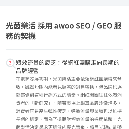
光茵樂活 採用 awoo SEO / GEO 服
務的契機
短效流量的疲乏：從網紅團購走向長期的
品牌經營
在電商發展初期，光茵樂活主要依賴網紅團購帶來營
收，雖然短期內能看見顯著的銷售轉換，但品牌也逐
漸察覺到這種行銷方式的隱憂。網紅開團往往依賴消
費者的「新鮮感」，隨著市場上銀耳品牌逐漸增多，
消費者容易產生彈性疲乏，導致流量與業績難以維持
長期的穩定，而為了擺脫對短效流量的過度依賴，光
茵樂活決定尋求更穩健的曝光管道，將目光轉向能帶