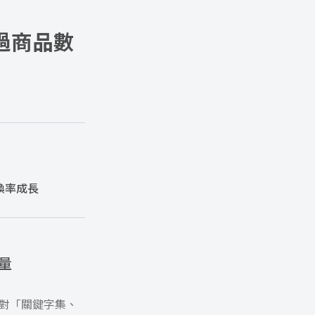
透過商品數
轉換率成長
量
針對「關鍵字集、