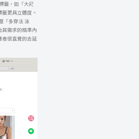
品標籤，如「大尺
標籤更具立體度。
選「多穿法 泳
合其需求的精準內
費者很直覺的去延