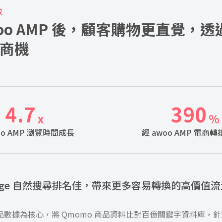
效
woo AMP 後，顧客購物更直覺，
商機
4.7
390
x
%
oo AMP 瀏覽時間成長
經 awoo AMP 電商
 Page 自然搜尋排名佳，帶來更多容易轉換的高價值流
 以產品數據為核心，將 Qmomo 商品資料比對百億關鍵字資料庫，