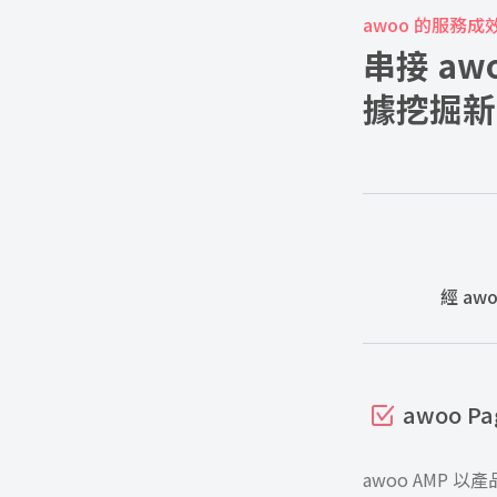
awoo 的服務成
串接 a
據挖掘新
經 aw
awoo
awoo AMP