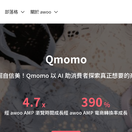
部落格
關於 awoo
Qmomo
掘自信美！Qmomo 以 AI 助消費者探索真正想要的
4.7
390
x
%
經 awoo AMP 瀏覽時間成長
經 awoo AMP 電商轉換率成長