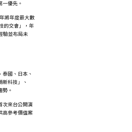
第一優先。
今年將年度最大數
科技的交會」，年
享經驗並布局未
、泰國、日本、
銷新科技」、
趨勢。
首次來台公開演
供高參考價值案