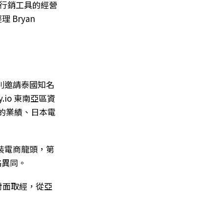
 行銷工具的經營
 Bryan
別邀請泰國知名
y.io 東南亞區資
金的業績、日本電
裝電商龍頭，第
略異同。
對面取經，從亞