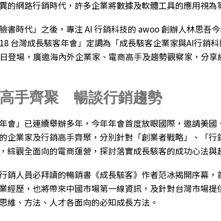
異的網路行銷時代，許多企業將數據及軟體工具的應用視為
書時代」之後，專注 AI 行銷科技的 awoo 創辦人林思吾
018 台灣成長駭客年會」定調為「成長駭客企業家與AI行銷
 20 日登場，廣邀海內外企業家、電商高手及趨勢觀察家，分
高手齊聚 暢談行銷趨勢
年會」已連續舉辦多年，今年年會首度放眼國際，邀請美國
的企業家及行銷高手齊聚，分別針對「創業者戰略」、「行
，綜觀全面向的電商運營，探討落實成長駭客的成功心法與
行銷人員必拜讀的暢銷書《成長駭客》作者范冰揭開序幕，
業經歷，也將帶來中國市場第一線資訊，及針對台灣市場提
思維、方法、人才各面向的必知成長方法。