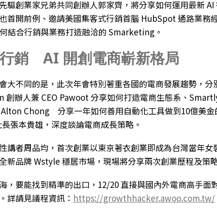
先驅創業家兄弟共同創辦人郭家齊，將分享如何運用最新 AI
首開前例、邀請美國集客式行銷首腦 HubSpot 通路業務經理
何結合行銷與業務打造融洽的 Smarketing。
行銷 AI 開創電商嶄新格局
會大不同的是，此次年會特別著重各國的電商發展趨勢，分
om 創辦人兼 CEO Pawoot 分享如何打造電商生態系、Smartl
Alton Chong 分享一年如何善用自動化工具做到10億美
ST 社長張本貴雄，深度談論電商成長策略。
性講者周品均，首次創業以東京著衣創業即成為台灣當年女
全新品牌 Wstyle 穩居市場，現場將分享兩次創業歷程及策
海，要能找到精準的出口，12/20 直接與國內外電商高手面
。詳請見議程資訊：
https://growthhacker.awoo.com.tw/