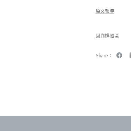
原文報導
回到媒體區
Share：