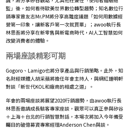
誠，將分享矽谷觀點，尤其他在兼任「使用者體驗總
監」後，如何看待歐美世界數位轉型趨勢；知名數位行
銷專家曾友志Mr.PM將分享高難度議題「如何用數據經
營第一印象，讓新客戶第一次就買單」；awoo執行長
林思吾將分享在新零售與新電商時代，AI人工智慧如何
改變消費者的體驗。
兩場座談精彩可期
Gogoro、Lamigo也將分享產品與行銷策略。此外，知
名財經媒體人胡采蘋將擔任年會主持人，與網紅鍾明軒
對談「新世代KOL和廠商的相處之道」。
年會的兩場座談將展望2020行銷趨勢，由awoo執行長
林思吾邀請成長駭客專家座談，觀眾可以真正參與矽谷
＋上海＋台北的行銷智慧對話，本場次將加入今年備受
矚目的破億募資專案經理Anderson Chen與談。