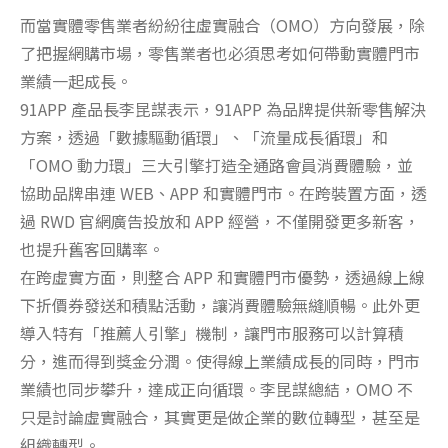
而當實體零售業者紛紛往虛實融合（OMO）方向發展，除
了把握網購市場，零售業者也必須思考如何帶動實體門市
業績一起成長。
91APP 產品長李昆謀表示，91APP 為品牌提供新零售解決
方案，透過「數據驅動循環」、「流量成長循環」和
「OMO 動力環」三大引擎打造全通路會員消費體驗，並
協助品牌串連 WEB、APP 和實體門市。在跨裝置方面，透
過 RWD 官網廣告投放和 APP 經營，不僅開發更多新客，
也提升舊客回購率。
在跨虛實方面，則整合 APP 和實體門市優勢，透過線上線
下折價券發送和積點活動，讓消費體驗無縫順暢。此外更
導入特有「推薦人引擎」機制，讓門市服務可以計算積
分，進而得到獎金分潤。使得線上業績成長的同時，門市
業績也同步攀升，達成正向循環。李昆謀總結，OMO 不
只是討論虛實融合，其實更是做企業的數位轉型，甚至是
組織轉型。