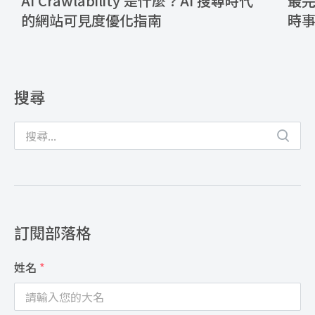
AI Crawlability 是什麼？AI 搜尋時代
最完
的網站可見度優化指南
時
搜尋
訂閱部落格
姓名
*