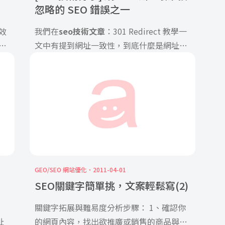
忽略的 SEO 錯誤之一
效
我們在
seo技術文章
：301 Redirect 教學一
的
文中有提到網址一致性，到底什麼是網址一
]
致性呢？很重要嗎？在這裡可以跟你說非常
重要。
簡單說就是一個頁面只能對應一個網址，因
為搜尋引擎只會認網址，若是同一個頁面有
許多不同的網址都能進入，那麼這些網址不
同內容卻相同的頁面，就會被當成複製的內
容，在搜尋引擎的眼中，這些網址的權重就
被降低了，另外由於有這麼多重複的頁面，
GEO/SEO 網站優化
2011-04-01
也將導致原本一頁中累積的分數被分散到其
SEO關鍵字簡單挑，文案輕鬆寫(2)
它頁去。
關鍵字拓展與難易度分析步驟： 1、確認你
址
的網頁內容，找出欲推廣或銷售的商品與服