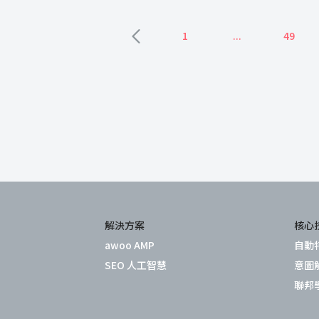
功能獨立為一組新頁面，同時新增分類項
等設定，讓使用者可以作更精細的搜尋。
1
...
49
解決方案
核心
awoo AMP
自動
SEO 人工智慧
意圖
聯邦