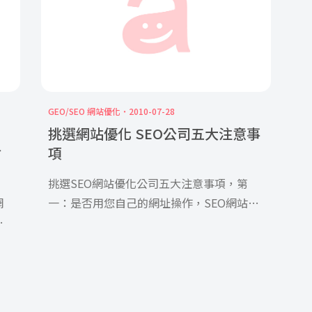
GEO/SEO 網站優化
2010-07-28
挑選網站優化 SEO公司五大注意事
討
項
挑選SEO
網站優化公司
五大注意事項，第
網
一：是否用您自己的網址操作，SEO網站優
出
化公司若試圖想服您用他們的網址執行
)，
SEO，就要注意了。原因很簡單：若是合約
ok
到期，這個網址根本不屬於您的，等於只是
貼
租用店面的方式做SEO。然而，SEO最大的
尋的
好處之一就是有累積性，在您執行SEO一年