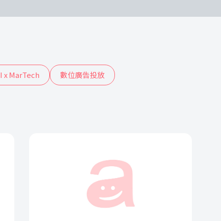
I x MarTech
數位廣告投放