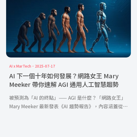
明顯的改變，而本文將以 SHOPLINE 公開數據為主，
探討近年雙 11 大促檔期究竟有什麼樣的趨勢變化。
AI x MarTech
2025-07-17
AI 下一個十年如何發展？網路女王 Mary
Meeker 帶你速解 AGI 通用人工智慧趨勢
被預測為「AI 的終點」—— AGI 是什麼？「網路女王」
Mary Meeker 最新發表《AI 趨勢報告》，內容涵蓋從技
術演進、產業應用到社會影響的全面分析，本文節錄彙
整三大重點，將能帶你快速掌握 5~10 年內 AI 發展要
點，擬定未來策略！