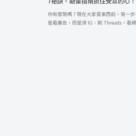
7祕訣、避雷指南抓住受眾的心！
你有發現嗎？現在大家買東西前，第一步
是看廣告，而是滑 IG、刷 Threads，看
或 KOL 怎麼說？這就是影響力行銷的魅
力！一則貼文、一支短影片，往往比千篇
律的廣告更能打動人心。但影響力行銷絕
不是隨便找個網紅就能成功，從選擇人選
策略規劃，裡面其實藏了不少眉角。這篇
章會一次告訴你影響力行銷的祕訣，還有
牌最常踩的地雷，少走冤枉路、找到實戰
感，讓品牌也有機會成為話題焦點！