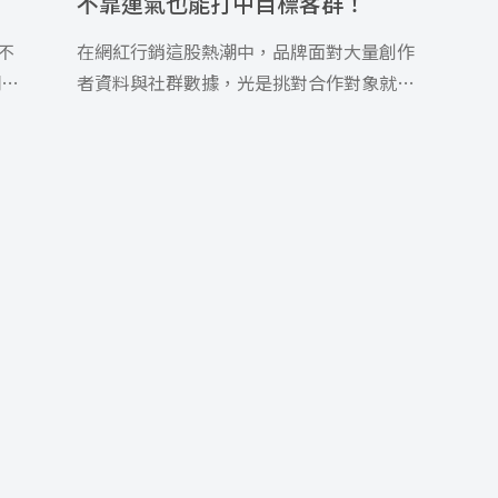
不靠運氣也能打中目標客群！
不
在網紅行銷這股熱潮中，品牌面對大量創作
網紅
者資料與社群數據，光是挑對合作對象就變
得越來越有挑戰。這時，運用 AI 分析工具就
一
能讓行銷人員輕鬆篩選資料，快速了解網紅
對
的風格、粉絲分布和互動表現，不用再憑感
到
覺或運氣來做決策。本文將討論 AI 分析如何
文
幫助你選對網紅，掌握評估流程，並打造實
品
際有效的品牌實際合作策略，讓你的網紅行
靈
銷布局更有競爭力。