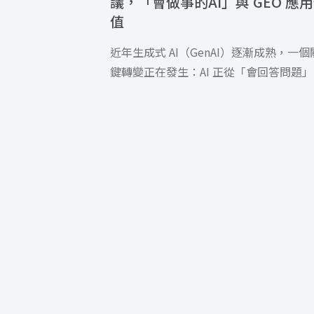
議，「會做事的AI」與 GEO 應
值
近年生成式 AI（GenAI）逐漸成熟，一個
鍵轉變正在發生：AI 正從「會回答問題
走向「能幫你做事」。而 […]