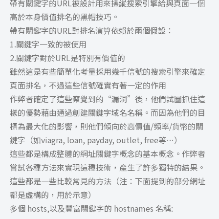
帶有關鍵字的URL被設計用來操縱搜索引擎給與頁面一個
高於本身價值排名的黑帽技巧。
帶有關鍵字的URL對排名演算依賴於兩個假設：
1.關鍵字一致的被使用
2.關鍵字對於URL是特別有價值的
雖然這是有些簡單化考量採用幾千信號的搜索引擎來確定
頁面排名，不過這些信號確實有著一定的作用
作弊者確定了這些察覺到的“漏洞”後，他們試圖抓住這
樣的優勢藉由通過創建關鍵字域名名稱。而因為他們的目
標為最大化的影響，則他們傾向於高價值/頻率/貨幣的關
鍵字（如viagra, loan, payday, outlet, free等…）
這些都是構成整體的網址關鍵字概念的基本概念。作弊者
嘗試各種方法來實現這種技術，產生了許多獨特的結果。
這些都是一些比較常見的方法（注：下面提到的部分網址
都是虛構的，用於示意）
多個 hosts,以及豐富關鍵字的 hostnames 名稱: