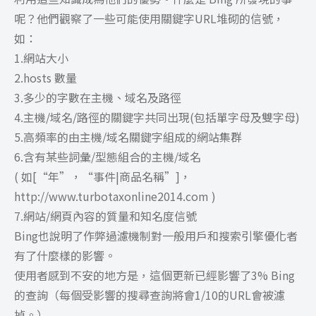
呢？他們觀察了一些可能使用關鍵字URL堆砌的信號，
如：
1.網站大小
2.hosts 數量
3.多少的字數在主機、域名及路徑
4.主機/域名/路徑的關鍵字共同出現(包括單字母及雙字母)
5.高頻率的由主機/域名關鍵字組成的網站集群
6.含有某些詞彙/型態組合的主機/域名
( 如[“年”，“事件|商品名稱”]，
http://www.turbotaxonline2014.com )
7.網站/網頁內容的質量和知名度信號
Bing也說明了作弊過濾機制對一般用戶和搜索引擎優化者
有了什麼樣的影響。
使用者感到不安的地方是，這個更新已經影響了3% Bing
的查詢（每個受影響的搜尋查詢將會1/10的URL會被濾
掉。）