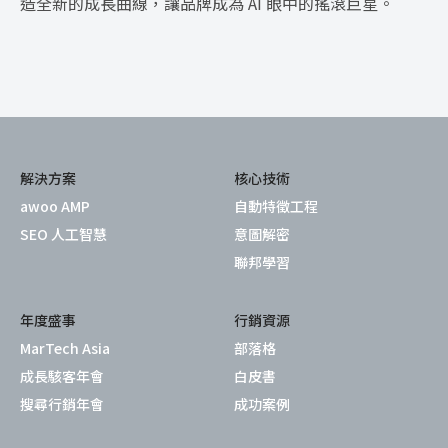
造全新的成長曲線，讓品牌成為 AI 眼中的搖滾巨星。
解決方案
核心技術
awoo AMP
自動特徵工程
SEO 人工智慧
意圖解密
聯邦學習
年度盛事
行銷資源
MarTech Asia
部落格
成長駭客年會
白皮書
搜尋行銷年會
成功案例