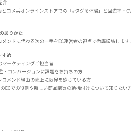
紹介
e Storeとコメ兵オンラインストアでの「#タグる体験」と回遊率・
。
験のありかた
コメンドに代わる次の一手をEC運営者の視点で徹底議論します
すすめ
業のマーケティングご担当者
回遊・コンバージョンに課題をお持ちの方
レコメンド経由の売上に限界を感じている方
グのECでの役割や新しい商品購買の動機付けについて知りたい