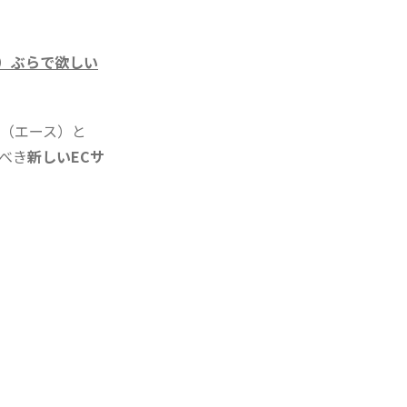
）ぶらで欲しい
re（エース）と
むべき
新しいECサ