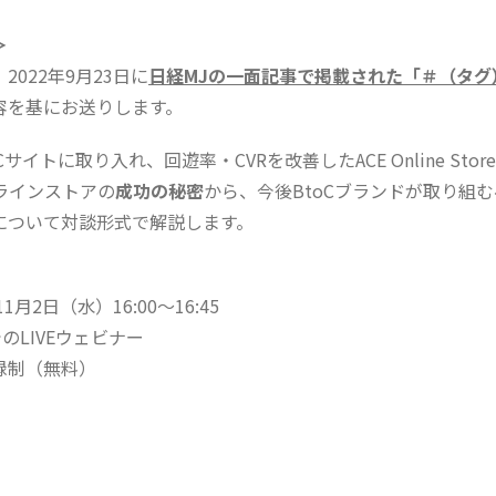
＞
022年9月23日に
日経MJの一面記事で掲載された「＃（タグ
容を基にお送りします。
サイトに取り入れ、回遊率・CVRを改善したACE Online Sto
ンラインストアの
成功の秘密
から、今後BtoCブランドが取り組
について対談形式で解説します。
1月2日（水）16:00〜16:45
のLIVEウェビナー
録制（無料）