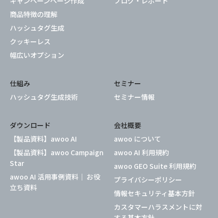
キャンペーンページ作成
ブログ・レポート
商品特徴の理解
ハッシュタグ生成
クッキーレス
幅広いオプション
仕組み
セミナー
ハッシュタグ生成技術
セミナー情報
ダウンロード
会社概要
【製品資料】awoo AI
awoo について
【製品資料】awoo Campaign
awoo AI 利用規約
Star
awoo GEO Suite 利用規約
awoo AI 活用事例資料｜ お役
プライバシーポリシー
立ち資料
情報セキュリティ基本方針
カスタマーハラスメントに対
する基本方針