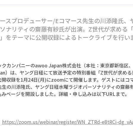
ースプロデューサー/Eコマース先生の川添隆氏、
ソナリティの齋藤有紗氏が出演。Z世代が求める
」をテーマに公開収録によるトークライブを行い
ックカンパニーのawoo Japan株式会社（本社：東京都新宿区
Japan）は、ヤング日経にて放送予定の特別番組「Z世代が求める
公開収録を1月24日(月)にzoomにて開催します。ゲストには
ス先生の川添隆氏、ヤング日経水曜ラジオパーソナリティの齋藤
込みページを開設しました。詳細・申し込みは以下URLまで。
：
https://zoom.us/webinar/register/WN_ZTRd-e8tRCi-dg_vA