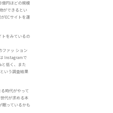
33億円ほどの規模
物ができるとい
がECサイトを運
イトをみているの
のファッ ション
stagramで
9%と低く、また
いという調査結果
なる時代がやって
の世代が求める本
が眠っているかも