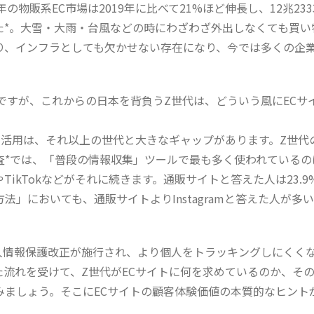
0年の物販系EC市場は2019年に比べて21%ほど伸長し、12兆23
た*。大雪・大雨・台風などの時にわざわざ外出しなくても買い
り、インフラとしても欠かせない存在になり、今では多くの企業
トですが、これからの日本を背負うZ世代は、どういう風にECサ
ル活用は、それ以上の世代と大きなギャップがあります。Z世代
*では、「普段の情報収集」ツールで最も多く使われているのは In
eやTikTokなどがそれに続きます。通販サイトと答えた人は23.
法」においても、通販サイトよりInstagramと答えた人が多
、個人情報保護改正が施行され、より個人をトラッキングしにくく
た流れを受けて、Z世代がECサイトに何を求めているのか、そ
みましょう。そこにECサイトの顧客体験価値の本質的なヒント