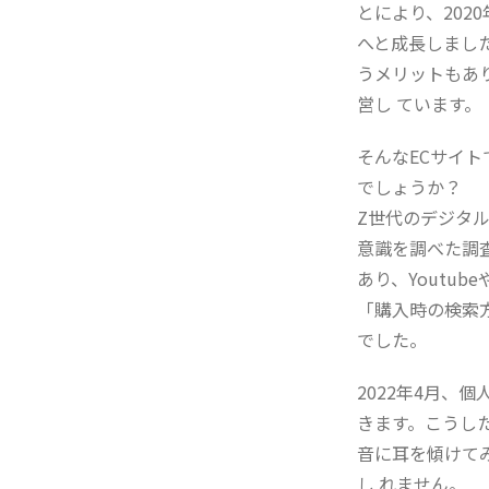
とにより、202
へと成長しまし
うメリットもあ
営し ています。
そんなECサイ
でしょうか？
Z世代のデジタ
意識を調べた調査
あり、Youtub
「購入時の検索方
でした。
2022年4月
きます。こうし
音に耳を傾けて
し れません。