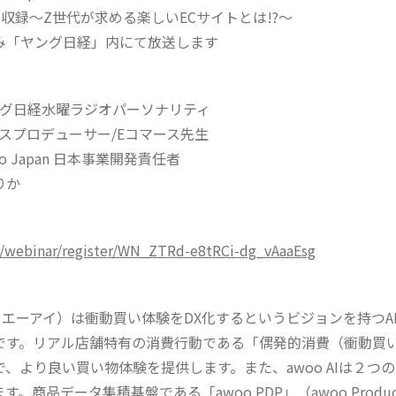
00 公開収録〜Z世代が求める楽しいECサイトとは!?〜
のみ「ヤング日経」内にて放送します
ング日経水曜ラジオパーソナリティ
ースプロデューサー/Eコマース先生
o Japan 日本事業開発責任者
りか
：
s/webinar/register/WN_ZTRd-e8tRCi-dg_vAaaEsg
アウーエーアイ）は衝動買い体験をDX化するというビジョンを持つA
です。リアル店舗特有の消費行動である「偶発的消費（衝動買
、より良い買い物体験を提供します。また、awoo AIは２つ
。商品データ集積基盤である「awoo PDP」（awoo Product 