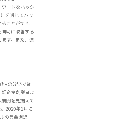
キーワードをハッシ
orm）を通じてハッ
することができ、
を同時に改善する
します。また、運
il配信の分野で業
の上場企業創業者よ
ル展開を見据えて
更。2020年1月に
ドルの資金調達