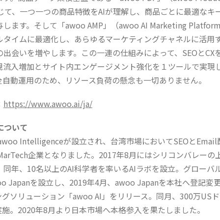
）を通じて、一つ一つの商品特徴をAIが理解し、商品ごとに最適な
す。そして「awoo AMP」（awoo AI Marketing Platf
ルタイムに最適化し、あらゆるマーケティングチャネルに活用
の出会いを増やします。この一連の仕組みによって、SEOとCX
規流入増加とサイト内エンゲージメント強化を１ツールで実現
完全自動運用のため、リソース負荷の懸念も一切ありません。
：
https://www.awoo.ai/ja/
nについて
woo Intelligenceが設立され、台湾市場においてSEOとEma
のMarTech企業となりました。2017年8月にはシリコンバレー
同年、10名以上のAI科学者を率いるAIラボを設立。グローバ
oo Japanを設立し、2019年4月、awoo Japanを本社へ登記変
ングソリューション「awoo AI」をリリース。同月、300万US
A）を実施。2020年8月より日本市場へ本格参入を果たしました。