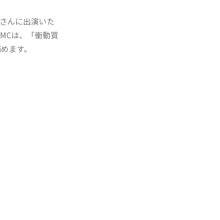
紗さんに出演いた
MCは、「衝動買
務めます。