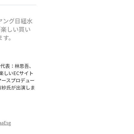
ヤング日経水
「楽しい買い
ます。
、代表：林思吾、
楽しいECサイト
コマースプロデュー
有紗氏が出演しま
aaEsg