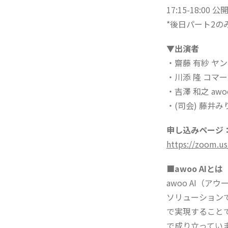
17:15-18:
*後日パート2
▼出演者
・齋藤 有紗 ヤ
・川添 隆 コマ
・吉澤 和之 awo
・(司会) 藤井み
申し込みページ
https://zoom.u
■awoo AIとは
awoo AI（
ソリューション
で実現することで
で成り立っています