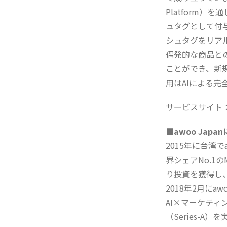
Platform
ュタグとして付与しま
シュタグをリア
偶発的な商品と
ことができ、新
用はAIによる
サービスサイト
■awoo Japa
2015年に台湾でa
界シェアNo.1
り投資を獲得し、
2018年2月にaw
AI×マーケティ
（Series-