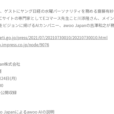
て、ゲストにヤング日経の水曜パーソナリティを務める齋藤有
ECサイトの専門家としてEコマース先生こと川添隆さん、メイン
をビジョンに掲げるAIカンパニー、awoo Japanの吉澤和之が
eti.go.jp/press/2021/07/20210730010/20210730010.html
p.impress.co.jp/node/9076
pan株式会社
経
24日(月)
00
の公開収録
awoo Japanによるawoo AIの説明