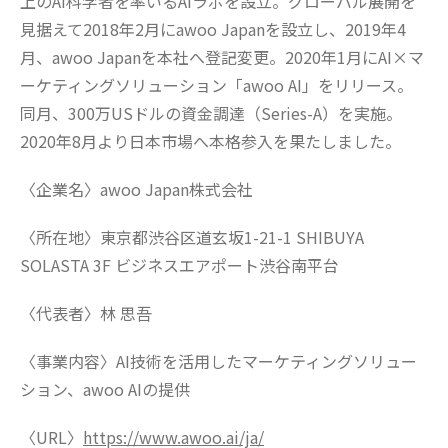
上のAI科学者を率いるAIラボを設立。グローバル展開を
見据えて2018年2月にawoo Japanを設立し、2019年4
月、awoo Japanを本社へ登記変更。2020年1月にAI×マ
ーケティングソリューション「awoo AI」をリリース。
同月、300万USドルの資金調達（Series-A）を実施。
2020年8月より日本市場へ本格参入を果たしました。
〈企業名〉awoo Japan株式会社
〈所在地〉東京都渋谷区道玄坂1-21-1 SHIBUYA
SOLASTA 3F ビジネスエアポート渋谷南平台
〈代表者〉林 思吾
〈事業内容〉AI技術を活用したマーケティングソリュー
ション、awoo AIの提供
〈URL〉
https://www.awoo.ai/ja/