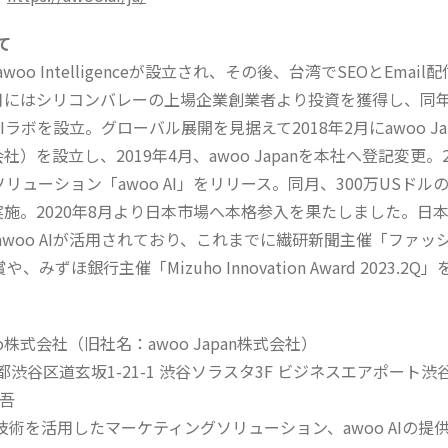
て
woo Intelligenceが設立され、その後、台湾でSEOとEmai
8月にはシリコンバレーの上場企業創業者より投資を獲得し、同年、
Iラボを設立。グローバル展開を見据えて2018年2月にawoo Ja
会社）を設立し、2019年4月、awoo Japanを本社へ登記変更。2
リューション「awoo AI」をリリース。同月、300万USドル
A）を実施。2020年8月より日本市場へ本格参入を果たしました。日本
awoo AIが活用されており、これまでに繊研新聞主催「ファッ
みずほ銀行主催「Mizuho Innovation Award 2023.2
o株式会社（旧社名：awoo Japan株式会社）
都渋谷区道玄坂1-21-1 渋谷ソラスタ3F ビジネスエアポート渋
思吾
I技術を活用したマーケティングソリューション、awoo AIの提