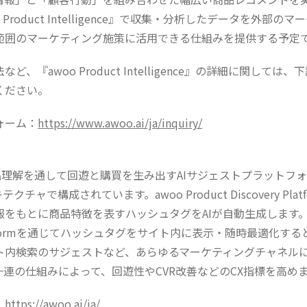
 Product Intelligence』で収集・分析したデータを外部の
範囲のマーケティング施策に活用できる仕組みを提供する予定
ど、『awoo Product Intelligence』の詳細に関しては
ください。
ォーム：
https://www.awoo.ai/ja/inquiry/
、商品理解を通して回遊と購買を生み出すAIサジェストプラットフォ
クチャで構成されています。awoo Product Discovery Pla
をもとに商品特徴を表すハッシュタグをAIが自動生成します。そし
 Platformを通じてハッシュタグをサイト内に表示・随時最適化
ト内検索のサジェストなど、あらゆるマーケティングチャネル
連の仕組みによって、回遊性やCVR改善などのCX指標を高め
：
https://awoo.ai/ja/