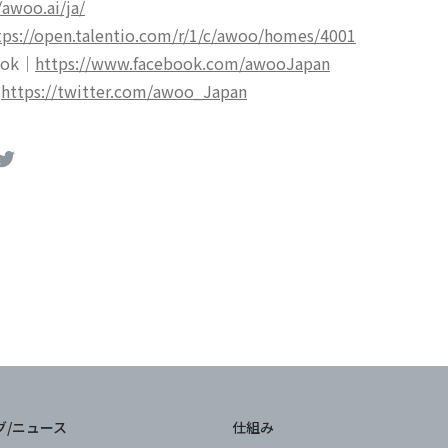
/awoo.ai/ja/
tps://open.talentio.com/r/1/c/awoo/homes/4001
ook｜
https://www.facebook.com/awooJapan
|
https://twitter.com/awoo_Japan
グ/ニュース
仕組み