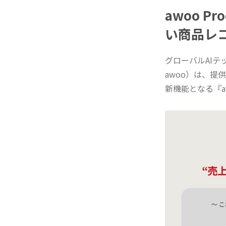
awoo P
い商品レ
グローバルAIテ
awoo）は、提
新機能となる『awo