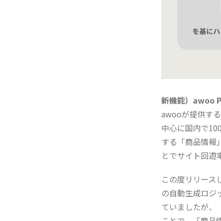
新機能）awoo Pro
awooが提供す
中心に国内で1
する「商品情報
とでサイト回遊
この度リリースした
の自動生成ロジ
ていましたが、
ことで、「商品