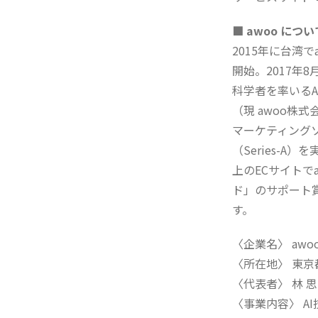
■ awoo につい
2015年に台湾でa
開始。2017年
科学者を率いるA
（現 awoo株式
マーケティングソ
（Series-
上のECサイトで
ド」のサポート賞や、
す。
〈企業名〉 awo
〈所在地〉 東京
〈代表者〉 林 
〈事業内容〉 A