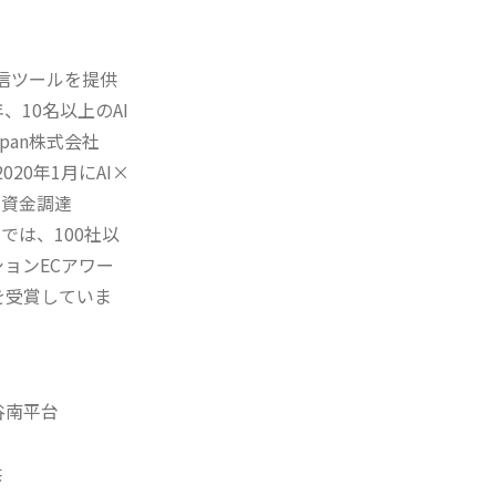
l配信ツールを提供
10名以上のAI
pan株式会社
020年1月にAI×
の資金調達
では、100社以
ションECアワー
Q」を受賞していま
谷南平台
供