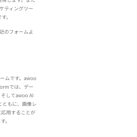
マーケティングツー
です。
、下記のフォームよ
ームです。awoo
tformでは、デー
てawoo AI
するとともに、画像レ
に応用することが
ます。