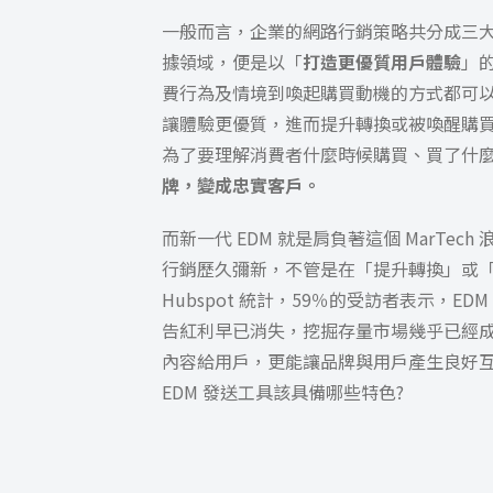
一般而言，企業的網路行銷策略共分成三
據領域，便是
以「
打造更優質用戶體驗
」
費行為及情境到喚起購買動機的方式都可以
讓體驗更優質，進而提升轉換或被喚醒購
為了要理解消費者什麼時候購買、買了什
牌，變成忠實客戶。
而新一代 EDM 就是肩負著這個 MarTech
行銷歷久彌新，不管是在「提升轉換」或
Hubspot 統計，59％的受訪者表示，E
告紅利早已消失，挖掘存量市場幾乎已經成
內容給用戶，更能讓品牌與用戶產生良好互動
EDM 發送工具該具備哪些特色?