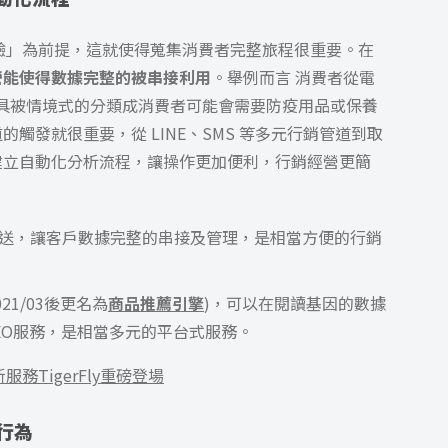
驗」為前提，這就使得蒐集消費者完整旅程很重要
。在
營能使得數據完整的被串接利用
。舉例而言 消費者從電
應用工具被情境式的分類成消費者可能會需要防疫用品或保養
觸發就很重要，從 LINE、SMS 等多元行銷管道到取
建立自動化分析流程，讓操作更加便利，行銷經營更簡
 EDM 發送，讓客戶數據完整的串接及管理，是相當方便的行銷
 (2021/03後更名為
商品推薦引擎
)，可以在閱讀基因的數據
EO服務，是相當多元的平台式服務。
服務TigerFly重磅登場
行為