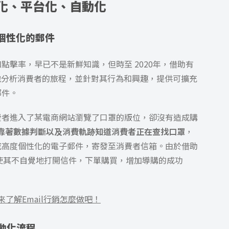
個性化、平台化、自動化
個性化的郵件
點擊率，早已不是新鮮知識，但時至 2020年，借助有
精準地分析消費者的旅程，並針對其行為和興趣，
提供可擴充
郵件。
費者進入了某電商網站瀏覽了口罩的版位，卻沒有造成購
，靠著數據判斷以及消費軌跡知道消費者正在查找口罩
，
成高度個性化的電子郵件，寄發至消費者信箱。由於借助
使其不自覺地打開信件，下單購買，增加導購的成功
？來了解Email行銷怎麼做吧！
動化流程