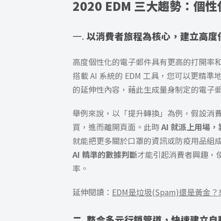
2020 EDM 三大趨勢：
一.
以消費者旅程為核心，建立
高度
高度個性化的電子郵件具有更高的打開率和
搭載 AI 系統的 EDM 工具，您可以更
的延伸性內容
，藉此生成量身制定的電子
舉例來說，以「提升轉換」為例，假設消
買，進而離開頁面。此時
AI 就派上用場
就能把更多關於口罩的資訊或防疫用品組
AI 精準的數據判斷
才能引起消費者興趣，
率。
延伸閱讀：
EDM是垃圾(Spam)還是黃金
二. 整合多元行銷管道，快速建立自