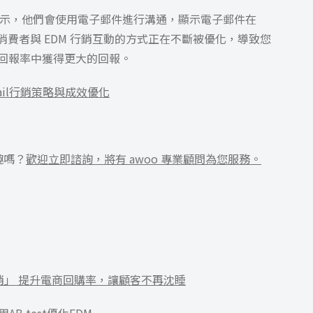
％ 受訪者表示，他們會使用電子郵件進行溝通，顯示電子郵件在
為消費者與 EDM 行銷互動的方式正在不斷被優化，導致您
資回報率中獲得更大的回報。
il行銷策略與成效優化
興趣嗎？
歡迎立即諮詢，將有 awoo 專業顧問為您服務。
行銷」 提升電商回購率，讓顧客不再沈睡