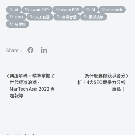
AI
awoo AMP
awoo PDP
BI
martech
OMO
人工智慧
商業智慧
數據決策
新零售
Share：
興趣解碼，精準掌握 Z
為什麼要做競爭者分
世代經濟浪潮 -
析？4大SEO競爭力分析
MarTech Asia 2022 專
重點！
題報導