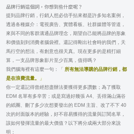
品牌行銷這個詞，你想到些什麼呢？
提到品牌行銷，行銷人想必信手拈來都是許多知名案例，
透過各種媒介：電視廣告、實體看板、社群媒體等管道，
來與不同的客群溝通品牌理念，期望自己能將品牌的形象
和價值刻到消費者腦袋裡。
還記得剛出社會時的我們，天
馬行空的想法，有創意也很天真。現在更多的是精打細
算，一支品牌形象影片至少百萬，值得嗎？
我們腦海裡有這麼一句：「
所有無法導購的品牌行銷，都
是在浪費流量。
」
你一定還記得曾經想盡辦法要獲得更多讚數；為了獲取
EDM 名單有多辛苦；或是寫過好幾張 A4、丢得滿山滿谷
的紙團、刪了多少次想要發出的 EDM 主旨、改了不下 40
次的封面版本的經驗，好不容易獲得的流量與訂閱名單，
該如何發揮流量的最大價值？以下將分成兩大部分來說
明：