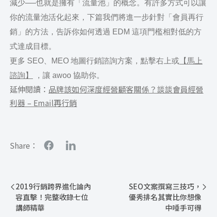
減少──也就是擁有「流量池」的概念。有許多方式可以讓
你的流量池活化起來，下篇我們將進一步針對「會員再行
銷」的方法，告訴你如何透過 EDM 這項門檻相對低的方
式達成目標。
更多 SEO、MEO 地圖行銷諮詢方案，點擊右上或
【馬上
諮詢】
，讓 awoo 協助你。
延伸閱讀：
品牌該如何深度經營顧客關係？談談會員經營
利器 – Email再行銷
Share：
2019行銷跨界進化論內
SEO文案撰寫三技巧，
容直擊！完整收錄七位
優秀排名其實比你想像
講師精華
中唾手可得