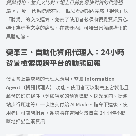
質與規格，並交叉比對市場上目前能最快到貨的供應通
路。」
新一代系統能在同一個思考週期內完成「視覺」與
「聽覺」的交叉運算，免去了使用者必須將視覺資訊費心
轉化為精準文字的痛點，在數秒內即可給出具備結構化的
具體結論。
變革三、自動化資訊代理人：24小時
背景檢索與跨平台的動態回報
發表會上最成熟的代理人應用，當屬
Information
Agent（資訊代理人）
功能。使用者可以將高度客製化且
嚴苛的篩選條件（例如特定的預算區間、採光定向、捷運
站步行距離等）一次性交付給 AI Mode。指令下達後，使
用者即可關閉網頁，系統將在雲端背景自主 24 小時不間
斷地掃描全網資訊。