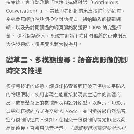
指令後，會自動啟動「情境式連續對話（Continuous
Conversation）」。當使用者針對結果直接進行追問時，
系統會無縫流暢地切換至對話模式，
初始輸入的複雜邏
輯、以及先前閱讀過的網頁脈絡將獲得 100% 的完整保
留。
隨著對話深入，系統在對話下方即時推薦的延伸網頁
與佐證連結，精準度也將大幅提升。
變革二、多模態搜尋：語音與影像的即
時交叉推理
多模態技術的成熟，讓資訊檢索徹底打破了傳統文字輸入
的物理限制。使用者現在能直接將現實生活中的實體商
品、或是螢幕上的數據圖表與設計原型，以照片、短影片
或網頁框選的方式提交給 AI Mode，並同步透過自然語音
進行複雜的追問。例如，在提交一份複雜的視覺排版或商
品圖像後，直接用語音指示：
「請幫我確認這個設計的材