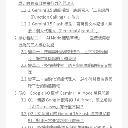
成走向具備自主執行力的代理人
1. Gemini 3.5 旗艦模型：底層寫入「工具調用
（Function Calling）」能力
2. Gemini 3.5 Flash 模型：百萬長文本記憶，解
放「個人代理人（Personal Agents）」
核心看點二：「AI Mode 體驗革新」──重塑使用者
行為的三大核心功能
變革一、搜尋與對話機制整合：上下文記憶同
步，提供無斷點的互動流程
變革二、多模態搜尋：語音與影像的即時交叉推
理
變革三、自動化資訊代理人：24小時背景檢索與
跨平台的動態回報
FAQ：Google I/O 更新 Gemini、AI Mode 常見問題
Q1：新版 Google 搜尋的「AI Mode」跟之前的
「AI Overviews」有什麼不同？
Q2：文章提到的 Gemini 3.5 Flash 速度快又聰
明，對我日常查資料有什麼差？
Q3：多模態搜尋將語音與影像即時交叉處理，其