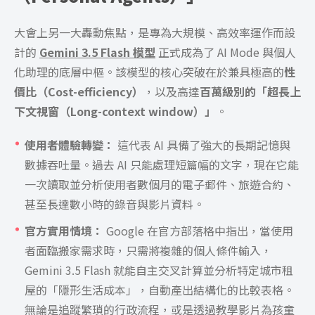
大會上另一大轟動焦點，是專為大規模、高效率運作而設
計的
Gemini 3.5 Flash 模型
正式成為了 AI Mode 與個人
化助理的底層中樞。該模型的核心突破在於兼具極高的
性
價比（Cost-efficiency）
，以及高達
百萬級別的「超長上
下文視窗（Long-context window）」
。
使用者體驗轉變：
這代表 AI 具備了強大的長期記憶與
數據吞吐量。過去 AI 只能處理短篇幅的文字，現在它能
一次讀取並分析使用者數個月的電子郵件、旅遊合約、
甚至長達數小時的錄音與影片資料。
官方實用情境：
Google 在官方部落格中指出，當使用
者面臨搬家需求時，只需將複雜的個人條件輸入，
Gemini 3.5 Flash 就能自主交叉計算並分析特定城市租
屋的「隱形生活成本」，自動產出結構化的比較表格。
無論是追蹤繁瑣的行政流程，或是透過教學影片為孩童