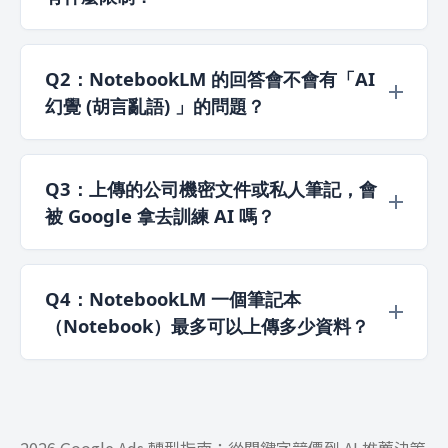
目前基本功能完全免費！每個人都能免費使用
Studio 工具（包含 Podcast 語音生成、簡報生
Q2：NotebookLM 的回答會不會有「AI
成、心智圖與摘要）。到了 2026 年，Google 推
幻覺 (胡言亂語) 」的問題？
出了適合高階專業用戶的付費 Pro 版本，主要提供
10 倍的每日對話查詢次數（從免費版的每日 50 次
幾乎不會。這正是NotebookLM最大的優勢，與
提升至 500 次）以及更多的音訊/影片生成額度，
ChatGPT 這類會在網路上搜尋或憑空想像答案的對
Q3：上傳的公司機密文件或私人筆記，會
但對一般新手、學生來說，免費版的功能就已經非
話機器人不同，NotebookLM 嚴格遵循「依據事
被 Google 拿去訓練 AI 嗎？
常夠用。詳細升級方案可以參考官方說明亦有針對
實說話」的原則。它的所有回答都必須源自你上傳
企業與學校帳號使用的詳細說明。
的「資料來源」，並會在段落後方標註數字標籤
根據 Google Help，NotebookLM 中加入的檔
（Citation）。點擊標籤就能看到原始文件的原
案、生成輸出與聊天紀錄會用來建立你的知識庫並
Q4：NotebookLM 一個筆記本
文，這讓它的準確性極高。不過Google 官方提
協助研究任務，但不會被直接用來訓練 Google 的
（Notebook）最多可以上傳多少資料？
醒，Audio Overview 與 Slide Decks 等 AI 生成內
基礎 AI 模型，除非你選擇提供回饋。若是
容仍可能有不準確之處，因此正式引用、簡報或報
Workspace 或 Workspace for Education 使用
NotebookLM 的容量非常驚人，每個 Notebook
告前，仍建議回到原始來源檢查。
者，官方也說明上傳內容、查詢與模型回應不會被
最多可以加入 50 個來源，每個來源最多 50 萬字或
人工審查，也不會用於訓練 AI 模型。
200MB，沒有頁數限制。支援格式包含 PDF、
2026 Google Ads 轉型指南：從關鍵字競價到 AI 推薦決策