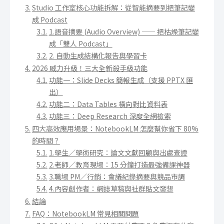
Studio 工作室核心功能拆解：從智能摘要到把筆記變
成 Podcast
1.語音摘要 (Audio Overview) —— 把枯燥筆記變
成「雙人 Podcast」
2. 自動生成結構化報告與學習卡
2026 威力升級！三大全新殺手級功能
功能一：Slide Decks 簡報生成（支援 PPTX 匯
出）
功能二：Data Tables 橫向對比資料表
功能三：Deep Research 深度全網檢索
四大高效應用場景：NotebookLM 怎麼幫你省下 80%
的時間？
1.學生／學術研究：論文文獻回顧與出處查證
2.老師／教育現場：15 分鐘打造最強備課神器
3.職場 PM／行銷：會議紀錄摘要與競品市調
4.內容創作者：網誌草稿與社群貼文發想
結論
FAQ：NotebookLM 常見相關問題