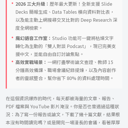
2026 三大升級：
歷年最大更新！全新支援 Slide
Decks 簡報生成、Data Tables 橫向資料對比表，
以及能主動上網搜尋交叉比對的 Deep Research 深
度全網檢索。
魔幻語音工作室：
Studio 功能可一鍵將枯燥文字
轉化為生動的「雙人對談 Podcast」，現已完美支
援中文，並能自由自訂討論焦點。
高效實戰場景：
一網打盡學術論文查證、教師 15
分鐘高效備課、職場會議紀錄提煉，以及內容創作
者的靈感整合，幫你省下 80% 的資料處理時間。
在這個資訊爆炸的時代，每天都被海量的文章、報告、
PDF 檔案與 YouTube 影片淹沒。你是否也曾遇過這種狀
況：為了寫一份報告或論文，下載了幾十篇文獻，結果根
本沒有時間讀完嗎？或是開完一場漫長的會議，看著厚厚