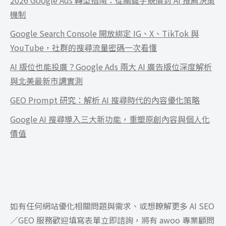
Word、PowerPoint、CSV、Google Docs、
機制
Google Slides、Google Sheets、圖片、網頁
URL、ePub、公開 YouTube 影片等。這意味著你
Google Search Console 開放綁定 IG、X、TikTok 與
可以把整整幾本書、幾十篇論文或幾十個小時的逐
YouTube，社群的搜尋流量密碼一次看懂
字稿全部塞進同一個筆記本裡進行交叉比對。
AI 版位也能投廣？Google Ads 兩大 AI 廣告版位深度解析
與北美最新市調實測
GEO Prompt 研究：解析 AI 搜尋時代的內容優化策略
Google AI 搜尋導入三大新功能，重塑原創內容與個人化
價值
如有任何網站優化相關問題與需求、或想瞭解更多 AI SEO
／GEO 服務歡迎填寫表單立即諮詢，將有 awoo 專業顧問