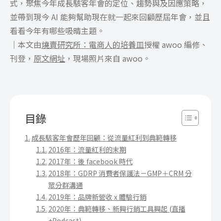
式，聚焦今年成長駭客年會的定位、趨勢與及因應策略，
並帶到現今 AI 能夠幫助現在就一起來回顧歷屆年會，並且
看看今年有哪些吸晴主題。
｜本文由
燒賣研究所：電商人的培養皿
授權 awoo 編修、
刊登，
原文網址
，現場照片來自 awoo。
目錄
成長駭客年會歷年回顧：從流量紅利到典範轉移
2016年：流量紅利的末期
2017年：後 facebook 時代
2018年：GDRP 消費者保護法－GMP＋CRM 分
眾分群溝通
2019年：品牌新營收 x 體驗行銷
2020年：典範轉移、新興行銷工具興起 (直播
+Podcast)