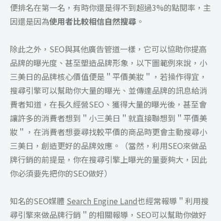
便排名在第一名，有時你還是得不到超過3%的點閱率，主
因還是因為
使用者比較相信自然搜尋
。
除此之外，SEO與其他廣告管道一樣，它可以協助你提高
品牌的曝光度、甚至塑造品牌形象，以下圖範例來說，小
三美日的品牌核心價值便是＂平價美妝＂，若操作得宜，
搜尋引擎可以幫助你大量的曝光、並傳達品牌的訊息給消
費者知道，在長久經營SEO、獲得大量的曝光後，甚至會
讓許多的消費者想到＂小三美日＂就直接聯想到＂平價美
妝＂，在消費者想要尋找較平價的商品時更會主動搜尋小
三美日，創造更好的品牌效應。（當然，利用SEO來做品
牌行銷的前提是，你在搜尋引擎上曝光的量要夠大，因此
你必須要先把你的SEO做好）
知名的SEO媒體
Search Engine Land
也經常報導＂利用搜
尋引擎來做品牌行銷＂的相關報導，SEO可以幫助你做好