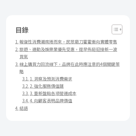
目錄
報復性消費潮席捲而來，民眾磨刀霍霍衝向實體零售
旅遊、運動及娛樂業優先受惠，提早佈局迎接新一波
買氣
線上購買力回流線下，品牌在此時應注意的4個關鍵策
略
1. 洞察及預測消費需求
2. 強化服務價值鏈
3. 重新盤點各項營運成本
4. 向顧客表明品牌價值
結語