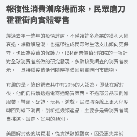
報復性消費潮席捲而來，民眾磨刀
霍霍衝向實體零售
經過去年一整年的疫情肆虐，不僅讓許多產業的獲利大幅
衰退、爆發解雇潮，也連帶造成民眾對生活支出傾向更保
守。也因為疫苗的保護力，
IBM商業價值研究院的
一項針
對全球消費者所做的研究發現
，多數接受調查的消費者表
示，一旦接種疫苗他們隨時準備回到實體門市購物。
有趣的是，這份調查其中有20%的人認為，即使在解封
後，他們仍持續透過電商通路買東西。不過部分品項例如
服裝、鞋類、配飾、玩具、遊戲，民眾將從線上更大程度
轉回到線下消費，剖析這幾類產品，主要多是需消費者親
自挑選、試穿、試用的類別。
美國解封後的購買潮，從實際數據觀察，因受惠失業補