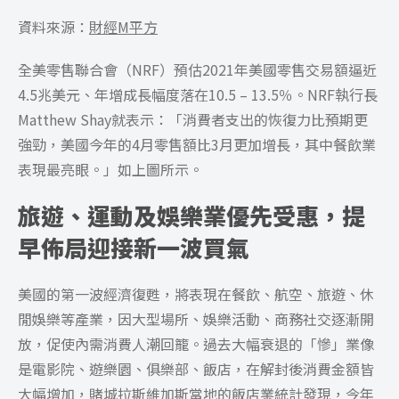
資料來源：
財經M平方
全美零售聯合會（NRF）預估2021年美國零售交易額逼近
4.5兆美元、年增成長幅度落在10.5 – 13.5％。NRF執行長
Matthew Shay就表示：「消費者支出的恢復力比預期更
強勁，美國今年的4月零售額比3月更加增長，其中餐飲業
表現最亮眼。」如上圖所示。
旅遊、運動及娛樂業優先受惠，提
早佈局迎接新一波買氣
美國的第一波經濟復甦，將表現在餐飲、航空、旅遊、休
閒娛樂等產業，因大型場所、娛樂活動、商務社交逐漸開
放，促使內需消費人潮回籠。過去大幅衰退的「慘」業像
是電影院、遊樂園、俱樂部、飯店，在解封後消費金額皆
大幅增加，賭城拉斯維加斯當地的飯店業統計發現，今年