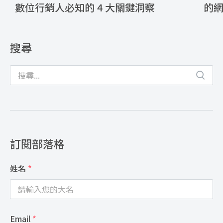
數位行銷人必知的 4 大關鍵洞察
的
搜尋
訂閱部落格
姓名
*
Email
*