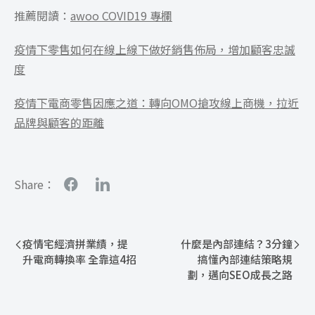
推薦閱讀：
awoo COVID19 專欄
疫情下零售如何在線上線下做好銷售佈局，增加顧客忠誠
度
疫情下電商零售因應之道：轉向OMO搶攻線上商機，拉近
品牌與顧客的距離
Share：
疫情宅經濟拼業績，提
什麼是內部連結？3分鐘
升電商轉換率 全靠這4招
搞懂內部連結策略規
劃，邁向SEO成長之路