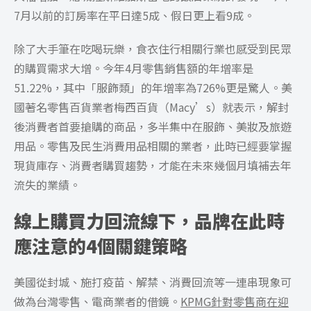
7月以前的訂房率在平日達5成、假日更上看9成。
除了大手筆在吃喝玩樂，食衣住行相關行業也感受到民眾
的購買需求大增。今年4月零售銷售額的年增率是
51.22%，其中「服飾類」的年增率為726%更是驚人。美
國著名零售百貨業者梅西百貨（Macy’s）就表示，解封
後消費者首要搶購的商品，多半集中在服飾、美妝及旅遊
用品。零售及民生消費用品相關的業者，此時已經要掌握
現貨庫存、消費者購買趨勢，才能在未來幾個月填補去年
流失的業績。
線上購買力回流線下，品牌在此時
應注意的4個關鍵策略
美國從封城、施打疫苗、解禁、消費回流等一連串現象可
做為台灣零售、電商業者的借鏡。
KPMG針對零售商在迎