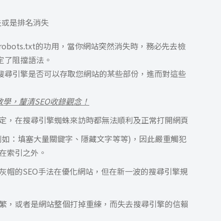
失或是排名消失
解robots.txt的功用，當你網站突然消失時，務必先去檢
上設定了阻擋語法。
可告知搜尋引擎是否可以存取您網站的某些部份，進而對這些
範例教學，釐清SEO收錄觀念！
定，在搜尋引擎蜘蛛來訪時都無法順利及正常打開網頁
例如：填塞大量關鍵字、隱藏文字等等)，因此嚴重觸犯
在索引之外。
灰帽的SEO手法在優化網站，但在新一波的搜尋引擎規
繁，或者是網站整個打掉重練，而失去搜尋引擎的信賴