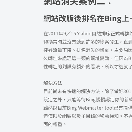
網站消失案例二：
網站改版後排名在Bing
在2011年9／15Ｙahoo自然排序正式
轉換當時並沒有聽到許多的慘案發生，直
搜尋流量下降、排名消失的慘劇，主要原因
久轉址來處理這一類的網址變動，但因為Bi
性轉址的判讀有額外的看法，所以才造就
解決方法
目前尚未有快速的解決方法，除了做好301永久重定
設定之外，只能等待Bing慢慢認定你的
雖然說目前Bing Webmaster too
但僅限於網域以及子目錄的移動通知。不過，
面的權重。