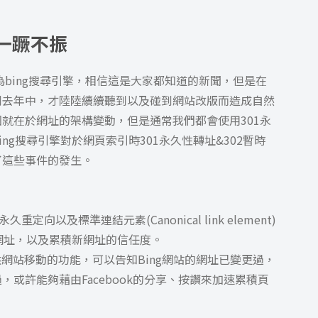
上一蹶不振
轉換為bing搜尋引擎，相信這是大家都知道的新聞，但是在
到去年中，才陸陸續續聽到以及碰到網站改版而造成自然
就在於網址的架構變動，但是通常我們都會使用301永
ng搜尋引擎對於網頁索引時301永久性轉址&302暫時
了這些事件的發生。
向以及標準連結元素(Canonical link element)
新網址，以及累積新網址的信任度。
l已有提供網站移動的功能，可以告知Bing網站的網址已變更過，
或許能夠藉由Facebook的分享、按讚來加速累積頁