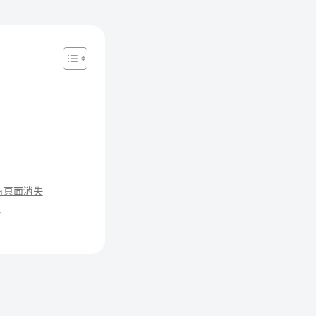
有頁面消失
？