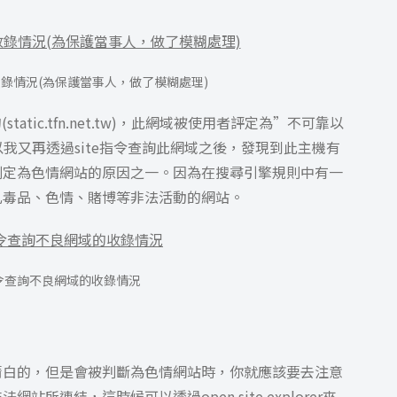
收錄情況(為保護當事人，做了模糊處理)
tic.tfn.net.tw)，此網域被使用者評定為”不可靠以
以我又再透過site指令查詢此網域之後，發現到此主機有
判定為色情網站的原因之一。因為在搜尋引擎規則中有一
凡毒品、色情、賭博等非法活動的網站。
指令查詢不良網域的收錄情況
清白的，但是會被判斷為色情網站時，你就應該要去注意
所連結，這時候可以透過open site explorer來