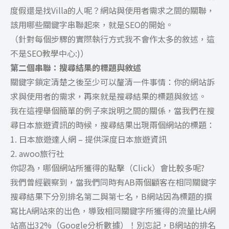
度假還是找Villa的人呢？網站與使用者需求之間的關聯，
該用哪些關鍵字串聯起來，就是SEO的開始。
（針對每個步驟的實際執行方式我不會作太多的敘述，這
不是SEO教學中心:)）
第二個串聯：搜尋結果的標題與敘述
關鍵字鎖定清楚之後至少可以釐清一件事情：你的網站訴
求與使用者的需求，再來就是搜尋結果的標題與敘述。
我在這裡舉個簡單的例子來說明之間的關係，當我們在搜
尋日本旅遊資訊的時候，搜尋結果出現兩個網站的標題：
1. 日本旅遊達人網 – 提供深度日本旅遊資訊
2. awoo旅行社
你認為，哪個網站所獲得的點擊（Click）會比較多呢?
我們曾經觀察到，當我們同時有AB兩個顧客在相同關鍵字
搜尋結果下分別排名第二與第七名，B網站因為標題的撰
寫比A網站來的出色，導致相同關鍵字所獲得的流量比A網
站高出32%（Google分析數據）！別忘記，B網站的排名