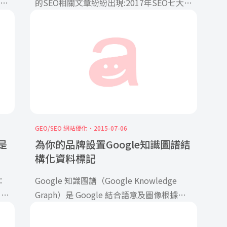
為什
的SEO相關文章紛紛出現:2017年SEO七大趨
勢、十大重點、二十項指南 […]
GEO/SEO 網站優化
2015-07-06
是
為你的品牌設置Google知識圖譜結
構化資料標記
：
Google 知識圖譜（Google Knowledge
 網
Graph）是 Google 結合語意及圖像根據現
實 […]