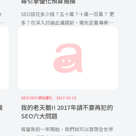
尋引擎優化預算規模
O
SEO該花多少錢？五十萬？十萬一百萬？ 更
多？在深入討論此議題前，需先定義專案服
希
務期間。由於SEO網站優化是需要長期耕耘
客
與操作，專案時間通常一年甚至更久，所以
在此談的預算規模是一年的專案費用。一個
導
很簡單的成本公式，一個決定預算規模的公
的
式如果您廣告的目的是追求成交與網站銷售
早
額，以下的公式就適用。（點擊量x轉化率x
件均x毛利）減掉（廣告成本）=利用廣告創
造的利潤
GEO/SEO 網站優化
2017-03-13
霸
我的老天鵝!! 2017年請不要再犯的
SEO六大問題
每當新的一年開始，我們就可以發現全世界