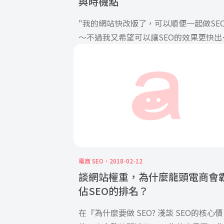
與時機點
"我的網站快改版了，可以順便一起做SE
～不過我又希望可以讓SEO的效果更快出
來。可是SEO的前期建置需要兩個月，不
望重複做兩次工，多出額外開銷或時間"
戶的想法總是這樣的，也是非常合理的，
SEO確實是在網站改版或重新建置的時候
入是最省時省工的。不過，網站重新建置
過程裡面，SEO什麼時候參與最好呢？越
越好，貢獻越多
電商 SEO
2018-02-12
談網站權重，為什麼龍頭電商會
佔SEO的排名？
在『為什麼要做 SEO? 淺談 SEO的核心價