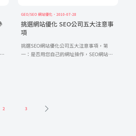
GEO/SEO 網站優化
2010-07-28
參
挑選網站優化 SEO公司五大注意事
項
o
挑選SEO
網站優化公司
五大注意事項，第
一：是否用您自己的網址操作，SEO網站優
化公司若試圖想服您用他們的網址執行
SEO，就要注意了。原因很簡單：若是合約
到期，這個網址根本不屬於您的，等於只是
租用店面的方式做SEO。然而，SEO最大的
好處之一就是有累積性，在您執行SEO一年
或兩年以後，就算沒有繼續執行SEO，通常
2
3
原本的效果都還能維持2~3個月不等。