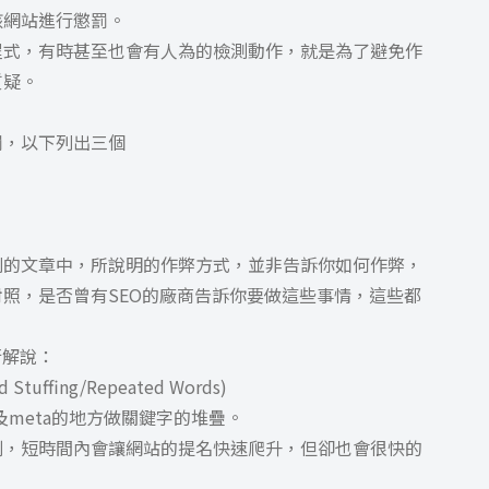
該網站進行懲罰。
程式，有時甚至也會有人為的檢測動作，就是為了避免作
質疑。
罰，以下列出三個
列的文章中，所說明的作弊方式，並非告訴你如何作弊，
照，是否曾有SEO的廠商告訴你要做這些事情，這些都
行解說：
ffing/Repeated Words)
及meta的地方做關鍵字的堆疊。
判，短時間內會讓網站的提名快速爬升，但卻也會很快的