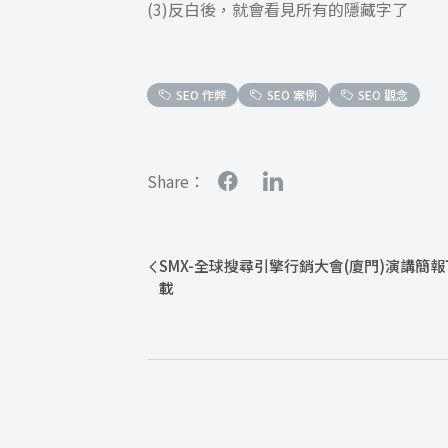
(3)反白後，就會看見所有的隱藏字了
SEO 作弊
SEO 案例
SEO 觀念
Share：
SMX-全球搜尋引擎行銷大會(廈門)演講簡報
載