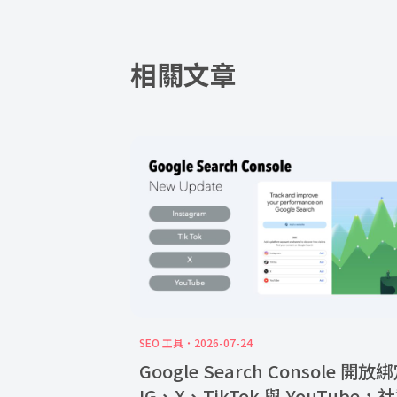
相關文章
SEO 工具
2026-07-24
Google Search Console 開放
IG、X、TikTok 與 YouTube，