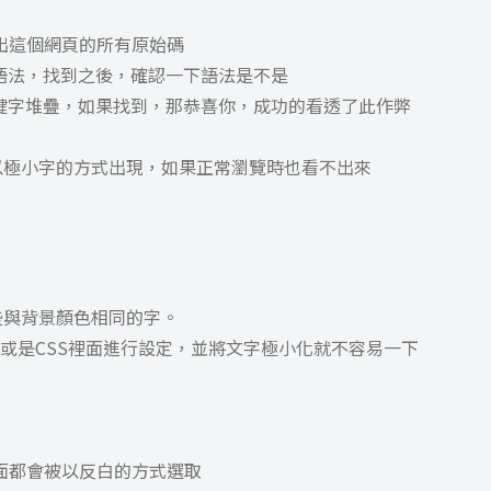
示出這個網頁的所有原始碼
關鍵語法，找到之後，確認一下語法是不是
很多的關鍵字堆疊，如果找到，那恭喜你，成功的看透了此作弊
以極小字的方式出現，如果正常瀏覽時也看不出來
些與背景顏色相同的字。
同或是CSS裡面進行設定，並將文字極小化就不容易一下
畫面都會被以反白的方式選取