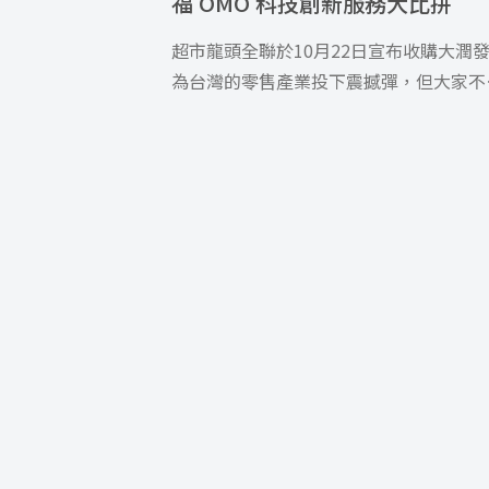
福 OMO 科技創新服務大比拼
超市龍頭全聯於10月22日宣布收購大潤
為台灣的零售產業投下震撼彈，但大家不
要問，同樣出售傳聞滿天飛的家樂 […]