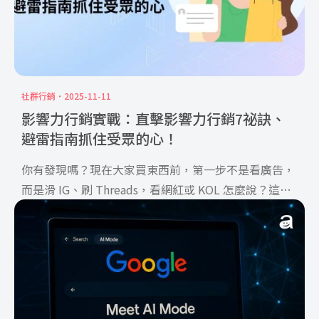
社群行銷
2025-11-11
影響力行銷實戰：直擊影響力行銷7祕訣、
避雷指南抓住受眾的心！
你有發現嗎？現在大家買東西前，第一步不是看廣告，
而是滑 IG、刷 Threads，看網紅或 KOL 怎麼說？這就
是影響力行銷的魅力！一則貼文、一支短影片，往往比
千篇一律的廣告更能打動人心。但影響力行銷絕對不是
隨便找個網紅就能成功，從選擇人選到策略規劃，裡面
其實藏了不少眉角。這篇文章會一次告訴你影響力行銷
的祕訣，還有品牌最常踩的地雷，少走冤枉路、找到實
戰靈感，讓品牌也有機會成為話題焦點！