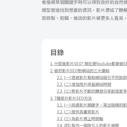
者搜尋某個關鍵字時可以得到良好的自然
類型管道找到想要的資訊，影片便成了瞭解
苦錄製、剪輯、後誌的影片被更多人看見，本
目錄
什麼是影片SEO? 現在連Youtube都要做
做好影片SEO對網站的三大優點
(一) 透過影片幫助網站吸引不同族
(二) 增加用戶停留網站時間
(三) 將影片不斷的轉發分享創造更
7種提升影片SEO方法
(一) 挑選影片關鍵字，寫出吸睛的
(二) 提供高畫質影片
(三) 為影片標上時間軸
(四) 製作一個吸引人的影片縮圖