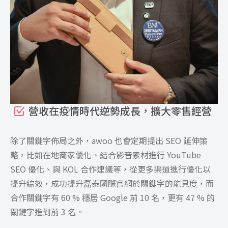
營收在疫情時代逆勢成長，擴大零售經營
除了關鍵字佈局之外，awoo 也會定期提出 SEO 延伸策
略，比如在地商家優化、結合影音素材進行 YouTube
SEO 優化、與 KOL 合作建議等，從更多渠道進行優化以
提升綜效，成功提升磊泰國際官網於關鍵字的能見度，而
合作關鍵字有 60 % 穩居 Google 前 10 名，更有 47 % 的
關鍵字進到前 3 名。