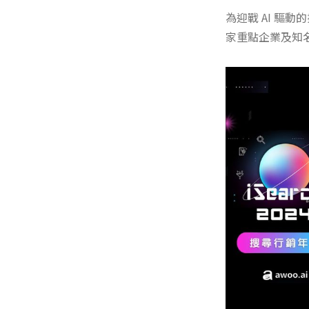
為迎戰 AI 驅
家重點企業及知