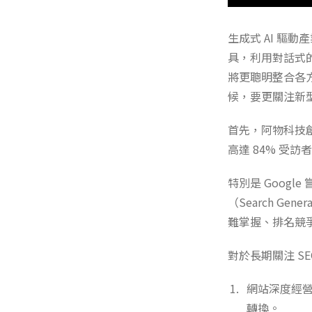
生成式 AI 驅動
具，利用對話式
將更聰明整合各
候，要更關注新型
首先，阿物科技
高達 84% 受訪
特別是 Goog
（Search Gen
難掌握、排名競
對於長期關注 S
網站深度經
轉換。