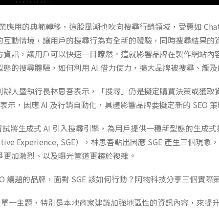
產業應用的典範轉移，這股風潮也吹向搜尋行銷領域，受惠如 ChatGP
的互動情境，讓用戶的搜尋行為有全新的體驗，同時搜尋結果的
方資訊，讓用戶可以快速一目瞭然。這就影響品牌在製作網站內
態的搜尋體驗，如何利用 AI 借力使力，擴大品牌被搜尋、觸
創辦人暨執行長林思吾表示，「搜尋」仍是擬定購買決策或獲取
者表示，因應 AI 及行銷自動化，具體影響品牌要擬定新的 SEO 
le 嘗試將生成式 AI 引入搜尋引擎，為用戶提供一種新型態的生成
erative Experience, SGE），林思吾點出因應 SGE 產生三
爭更加激烈、以及曝光管道更趨於複雜。
EO 議題的品牌，面對 SGE 該如何行動？阿物科技分享三個實際
營單一主題，特別是本地商家建議加強地區性的資訊內容，來提