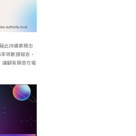
，藉此持續累積忠
回訪率等數據報表，
，讓顧客願意在電