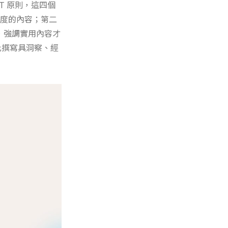
-T 原則，這四個
t 可信度的內容；第二
，強調實用內容才
因此撰寫具洞察、經