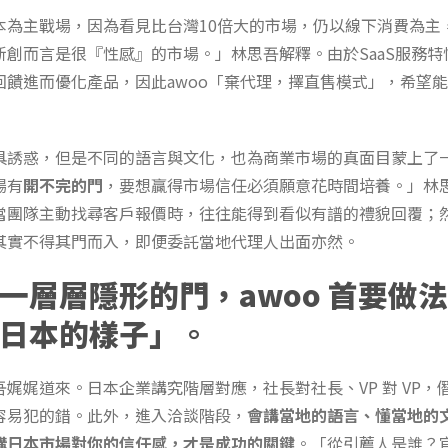
本為主戰場，因為看見比台灣10倍大的市場，仍以線下消費為主
新創而言是很『性感』的市場。」林思吾解釋。由於SaaS服務特
回饋進而優化產品，因此awoo「棄代理，擇直售模式」，希望
具誘惑，但是不同的語言與文化，也為商業市場的真面目蒙上了
場有
開不完的門
，要想贏得市場信任必須願意花時間培養。」林
當團隊主動找尋客戶報價時，往往能得到看似有譜的禮貌回覆；
其實不得其門而入，即便委託當地代理人出面亦然。
一層層隱形的門，awoo 首要做
日本的樣子」
。
娓娓道來。日本企業講究階層對應，社長對社長、VP 對 VP，
容易犯的錯。此外，進入洽談階段，
會講當地的語言、懂當地的
構日本市場對你的信任感，才是成功的關鍵
。「從引薦人是誰？