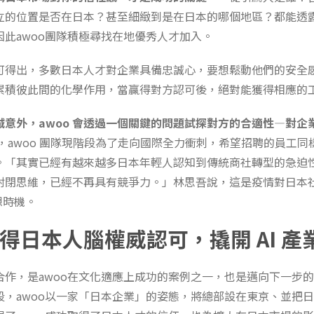
立的位置是否在日本？甚至細緻到是在日本的哪個地區？都能透
因此awoo團隊積極尋找在地優秀人才加入。
可得出，多數日本人才對企業具備忠誠心，要想鬆動他們的安全
累積彼此間的化學作用，當贏得對方認可後，絕對能獲得相應的
誠意外，awoo 會透過一個關鍵的問題試探對方的合適性—對企
，awoo 團隊現階段為了走向國際全力衝刺，希望招聘的員工同
。「其實已經有越來越多日本年輕人認知到傳統商社轉型的急迫
封閉思維，已經不再具有競爭力。」林思吾說，這是疫情對日本
想時機。
得日本人腦權威認可，撬開 AI 產
合作，是awoo在文化適應上成功的案例之一，也是邁向下一步
段，awoo以一家「日本企業」的姿態，將總部設在東京、並把