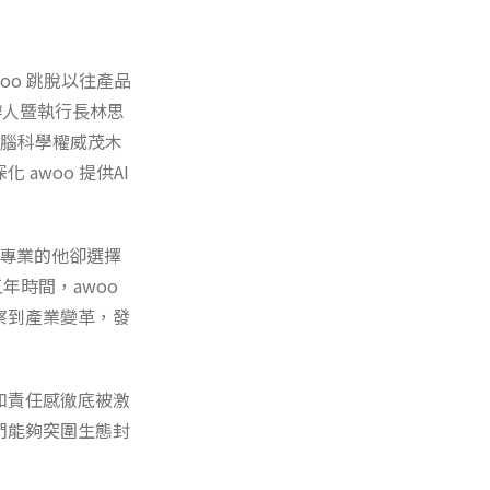
oo 跳脫以往產品
創辦人暨執行長林思
手日本腦科學權威茂木
 awoo 提供AI
問專業的他卻選擇
年時間，awoo
察到產業變革，發
和責任感徹底被激
們能夠突圍生態封