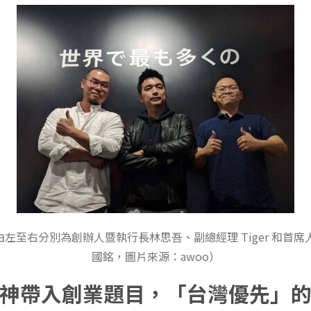
，由左至右分別為創辦人暨執行長林思吾、副總經理 Tiger 和首
國銘，圖片來源：awoo）
神帶入創業題目，「台灣優先」