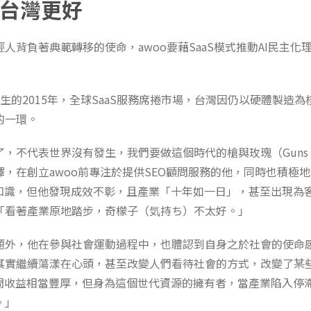
台灣更好
人背負著典範轉移的使命，awoo要藉SaaS模式推動AI民主化
誕生的2015年，全球SaaS服務席捲市場，台灣因仍以硬體製造為核
的一環。
，不代表世界沒有發生，我們要做這個時代的槍與玫瑰（Guns N’
，在創立awoo前專注於提供SEO顧問服務的他，同時也積極
O知識，但他發現成效不彰，且產業「十年如一日」，甚至出現為
「看著產業原地踏步，奇檬子（気持ち）不太好。」
題外，他在參與社會運動過程中，也體認到自身之於社會的使命
其實繼續蕩漾在心頭，甚至改變人們看待社會的方式，改變了某
顧問收益相當豐厚，但身為這個世代資源的擁有者，當產業陷入停
。」