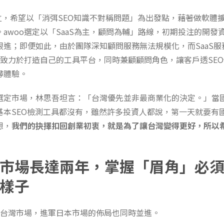
o成立，希望以「消弭SEO知識不對稱問題」為出發點，藉著做軟體
awoo選定以「SaaS為主，顧問為輔」路線，初期投注的開發
跟進；即便如此，由於團隊深知顧問服務無法規模化，而SaaS服
o致力於打造自己的工具平台，同時兼顧顧問角色，讓客戶透SE
尋體驗。
選定市場，林思吾坦言：「台灣優先並非最商業化的決定。」當
基本SEO檢測工具都沒有，雖然許多投資人都說，第一天就要有
想，
我們的抉擇扣回創業初衷，就是為了讓台灣變得更好，所以
市場長達兩年，掌握「眉角」必
樣子
站穩台灣市場，進軍日本市場的佈局也同時並進。