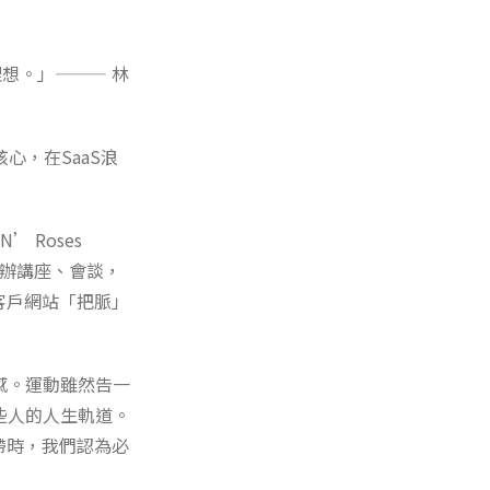
理想。」——— 林
心，在SaaS浪
 Roses
地辦講座、會談，
客戶網站「把脈」
感。運動雖然告一
些人的人生軌道。
滯時，我們認為必