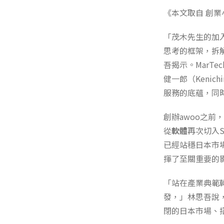
《本文取自 創業
「茂木先生的加入
思考的框架，拆解
吾揭示。MarTe
健一郎（Kenic
服務的底蘊，同時
創辦awoo之前
從
軟體
再次切入S
已經站穩日本市
揮了至關重要的
「站在產業典範
發，」林思吾說
閉的日本市場、