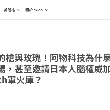
部落格
關於 awoo
的槍與玫瑰！阿物科技為什
場，甚至邀請日本人腦權威
ech軍火庫？