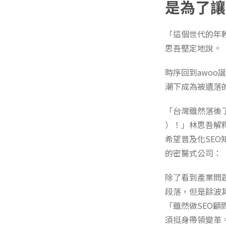
是為了讓
「這個世代的年輕
思吾堅定地說。
時序回到awoo
潮下成為被遺落
「台灣雖然落後了
）！」林思吾解釋
希望普及化SE
的密醫式公司：
除了看到產業問
段落，但是餘波
「雖然做SEO
須挺身帶領變革