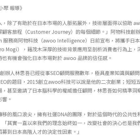
小聚 報導》
，除了有助於在日本市場的人脈拓展外，技術層面得以協助 aw
顧客旅程（Customer Journey）的每個細節。」阿物科技
ch 服務商阿物科技（awoo Intelligence）日前宣布，將攜
hiro Mogi），藉茂木深厚的技術背景應用至剖析消費者行為上，深化
也有機會強化日本市場對於 awoo 品牌的信任感。
，創辦人林思吾已經從事SEO顧問服務數年，極具產業知識與顧
EO的題目，2015創立awoo科技可以說是他的二次創業；短短五
場，甚至邀請了日本腦科學的權威擔任顧問，林思吾如何精準洞
影響。
轉移的風口浪尖，擁有社運DNA的團隊，對於這個時代的公共性
，「其實一直以來我們的理念始終如一，改變社會的決心也是我
招募到日本高階人才的決定性因素。」