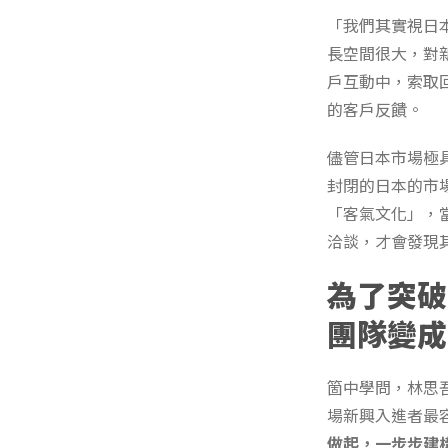
「我們其實視日
長空間很大，對
戶互動中，索取
的客戶反饋。
儘管日本市場極
封閉的日本的市
「客氣文化」，
洽談，才會發現
為了突破
團隊變成
箇中學問，林思吾
場新興入進者最
做起，一步步建