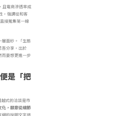
，且電商滲透率成
性，強調從和客
能直接蒐集第一線
一層面紗。「生態
思吾分享，出於
然而要想更進一步
法便是「把
僭越式的洽談是市
文化，願意從細節
官網的說明文字道