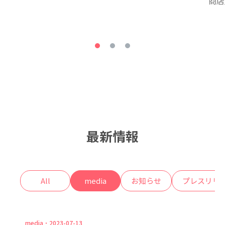
商店
最新情報
All
media
お知らせ
プレスリリ
media
2023-07-13