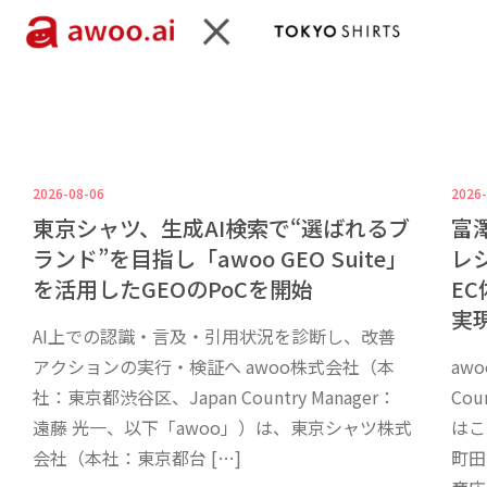
2026-08-06
2026-
東京シャツ、生成AI検索で“選ばれるブ
富
ランド”を目指し「awoo GEO Suite」
レ
を活用したGEOのPoCを開始
EC
実
AI上での認識・言及・引用状況を診断し、改善
アクションの実行・検証へ awoo株式会社（本
aw
社：東京都渋谷区、Japan Country Manager：
Co
遠藤 光一、以下「awoo」）は、東京シャツ株式
はこ
会社（本社：東京都台 […]
町田