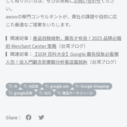
しく知りたい方は、ぜひお気軽に
お問い合わせ
くださ
い。
awooの専門コンサルタントが、貴社の課題や目的に応
じた最適なご提案をいたします。
▎関連記事：
產品目錄做對，廣告才有效！2025 品牌必備
的 Merchant Center 策略
（台湾ブログ）
▎関連記事：
【SEM 百科大全】Google 廣告投放必看懶
人包！從入門觀念到實戰分析看這篇就夠
（台湾ブログ）
AI
AI広告
google ads
Google Shopping
google広告
SEO
商品データフィード
Share：