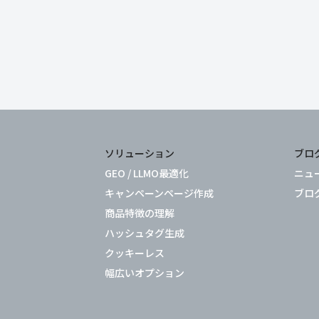
静かに、しかし確実に進化しています。 
とえば、米Logikcull社では2023年の半
から、すで […]
ソリューション
ブロ
GEO / LLMO最適化
ニュ
キャンペーンページ作成
ブロ
商品特徴の理解
ハッシュタグ生成
クッキーレス
幅広いオプション