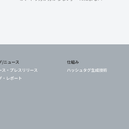
た
シュタグ生成とは？」と疑問をお持ちの方
ば
もいるのではないでしょうか。 ECサイト
内にハッシュタグ検索機能を導入したいと
お考えの場合は、AIによる […]
グ/ニュース
仕組み
ース・プレスリリース
ハッシュタグ生成技術
グ・レポート