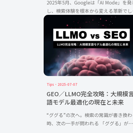
2025年5月、Googleは「AI Mode」を
し、検索体験を根本から変える革新でし
た。 Gemini 2.5をベースとしたこの大
言語モデル技術は、マルチモーダルなイ
タラクション、クエリの拡張（query f [
Tips
2025-07-07
GEO／LLMO完全攻略：大規模
語モデル最適化の現在と未来
“ググる”の次へ。検索の常識が書き換わ
時、次の一手が問われる 「ググる」が
「ChatGPTに聞く」へ。いま、検索行