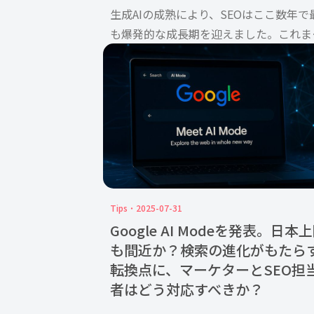
生成AIの成熟により、SEOはここ数年で
も爆発的な成長期を迎えました。これま
多くのSEO担当者は、ブランドサイトの
位をいかに押し上げるかに注力し、さま
まな施策を駆使して検索上位を狙ってき
した。Googleもアル […]
Tips
2025-07-31
Google AI Modeを発表。日本
も間近か？検索の進化がもたら
転換点に、マーケターとSEO担
者はどう対応すべきか？