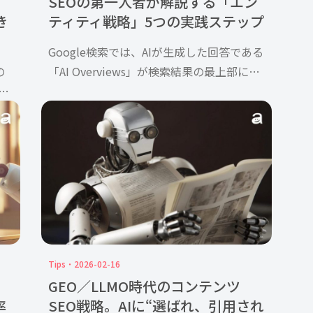
SEOの第一人者が解説する「エン
き
ティティ戦略」5つの実践ステップ
Google検索では、AIが生成した回答である
の
「AI Overviews」が検索結果の最上部に表
ま
示されることが珍しくなくなってきまし
向け
た。こうした変化により、これまでのよう
de
にキーワード順位だけを追うSEO施策だけ
では、不十 […]
Tips
2026-02-16
GEO／LLMO時代のコンテンツ
率
SEO戦略。AIに“選ばれ、引用され