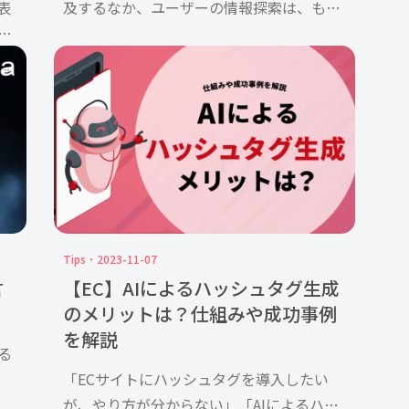
発表
及するなか、ユーザーの情報探索は、もは
や「キーワードを入力し、リンクをクリッ
規模
クし、複数のWebサイトを比較する」とい
ン
う従来の流れだけではなくなっています。
…]
OpenAIは、Cha […]
Tips
2023-11-07
言
【EC】AIによるハッシュタグ生成
のメリットは？仕組みや成功事例
を解説
る
「ECサイトにハッシュタグを導入したい
動は
が、やり方が分からない」「AIによるハッ