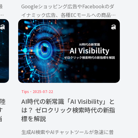
最
Googleショッピング広告やFacebookのダ
で
イナミック広告、各種ECモールへの商品掲
順
載など、消費者に商品を届けるあらゆる接
ざ
点の裏側で、データフィードは機能してい
ま
ます。 本記事では、データフィードの基本
的な仕組みを整 […]
Tips
2025-07-22
上陸
AI時代の新常識「AI Visibility」と
す
は？ ゼロクリック検索時代の新指
当
標を解説
生成AI検索やAIチャットツールが急速に普