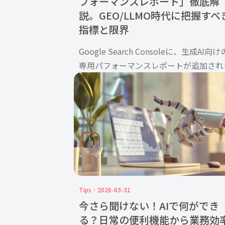
フォーマンスレポート」徹底解
説。GEO/LLMO時代に把握すべ
指標と限界
Google Search Consoleに、生成AI向け
専用パフォーマンスレポートが追加され
した。 2026年6月時点では一部サイト
のBeta版ですが、AI OverviewsやAI Mo
で自社ページがどれ […]
Tips
2026-03-31
今さら聞けない！AIで何ができ
る？日常の便利機能から業務効