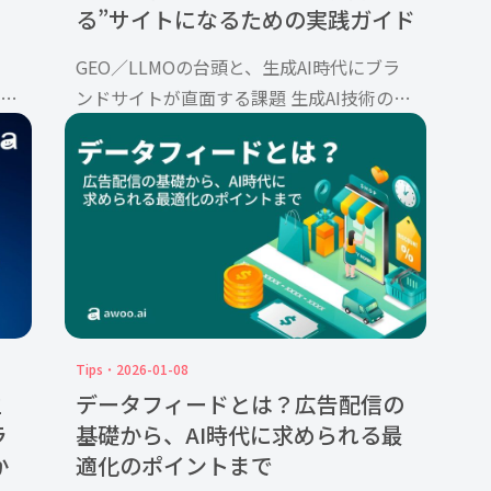
る”サイトになるための実践ガイド
GEO／LLMOの台頭と、生成AI時代にブラ
品を
ンドサイトが直面する課題 生成AI技術の急
し
速な発展により、LLM（Large Language
な
Model／大規模言語モデル）は、コンテン
に
ツ制作とマーケティング戦略の前提を大き
[…]
Tips
2026-01-08
生
データフィードとは？広告配信の
ラ
基礎から、AI時代に求められる最
か
適化のポイントまで