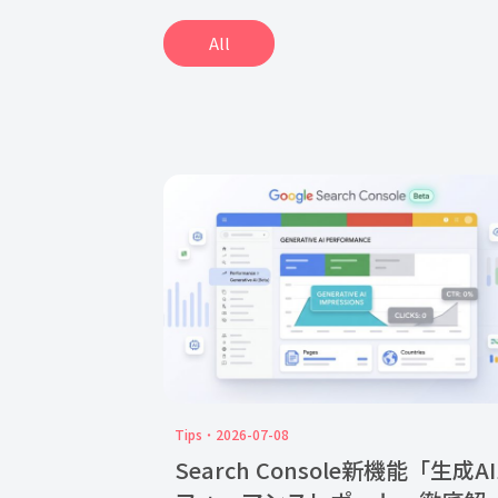
All
Tips
2026-07-08
Search Console新機能「生成A