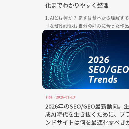
化までわかりやすく整理
1. AIとは何か？ まずは基本から理解する
「なぜNetflixは自分の好みに合った作
勧めてくるのか」「スマートフォンに話
かけるだけでアラームを設定できるのは
ぜか」こうした一見不思議な機能の裏側
は、共通して人 […]
Tips
2026-01-13
2026年のSEO/GEO最新動向。
成AI時代を生き抜くために、ブ
ンドサイトは何を最適化すべき