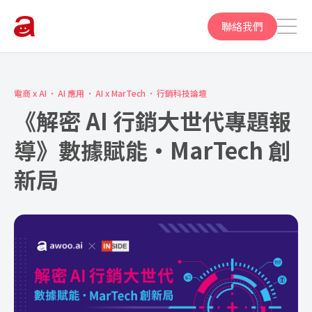
聯絡我們
電商 x AI
AI 應用
AI x MarTech
行銷科技論壇
《解密 AI 行銷大世代專題報
導》數據賦能・MarTech 創
新局