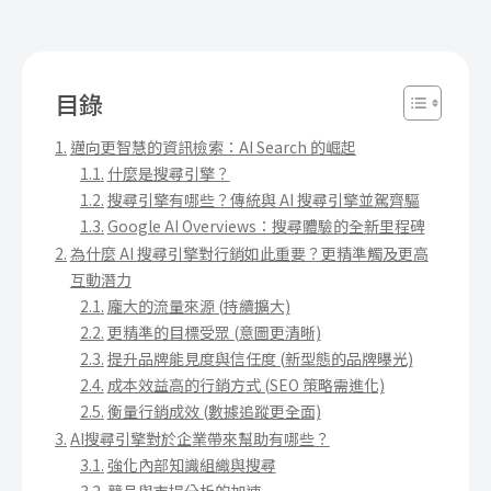
目錄
邁向更智慧的資訊檢索：AI Search 的崛起
什麼是搜尋引擎？
搜尋引擎有哪些？傳統與 AI 搜尋引擎並駕齊驅
Google AI Overviews：搜尋體驗的全新里程碑
為什麼 AI 搜尋引擎對行銷如此重要？更精準觸及更高
互動潛力
龐大的流量來源 (持續擴大)
更精準的目標受眾 (意圖更清晰)
提升品牌能見度與信任度 (新型態的品牌曝光)
成本效益高的行銷方式 (SEO 策略需進化)
衡量行銷成效 (數據追蹤更全面)
AI搜尋引擎對於企業帶來幫助有哪些？
強化內部知識組織與搜尋
競品與市場分析的加速