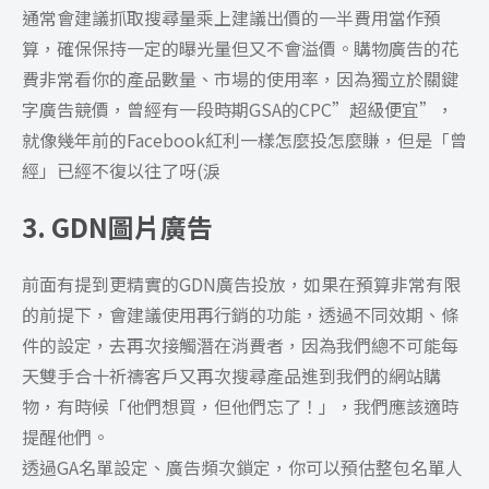
通常會建議抓取搜尋量乘上建議出價的一半費用當作預
算，確保保持一定的曝光量但又不會溢價。購物廣告的花
費非常看你的產品數量、市場的使用率，因為獨立於關鍵
字廣告競價，曾經有一段時期GSA的CPC”超級便宜”，
就像幾年前的Facebook紅利一樣怎麼投怎麼賺，但是「曾
經」已經不復以往了呀(淚
3. GDN圖片廣告
前面有提到更精實的GDN廣告投放，如果在預算非常有限
的前提下，會建議使用再行銷的功能，透過不同效期、條
件的設定，去再次接觸潛在消費者，因為我們總不可能每
天雙手合十祈禱客戶又再次搜尋產品進到我們的網站購
物，有時候「他們想買，但他們忘了！」，我們應該適時
提醒他們。
透過GA名單設定、廣告頻次鎖定，你可以預估整包名單人