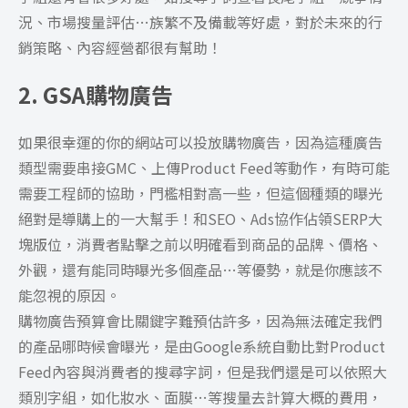
況、市場搜量評估…族繁不及備載等好處，對於未來的行
銷策略、內容經營都很有幫助！
2. GSA購物廣告
如果很幸運的你的網站可以投放購物廣告，因為這種廣告
類型需要串接GMC、上傳Product Feed等動作，有時可能
需要工程師的協助，門檻相對高一些，但這個種類的曝光
絕對是導購上的一大幫手！和SEO、Ads協作佔領SERP大
塊版位，消費者點擊之前以明確看到商品的品牌、價格、
外觀，還有能同時曝光多個產品…等優勢，就是你應該不
能忽視的原因。
購物廣告預算會比關鍵字難預估許多，因為無法確定我們
的產品哪時候會曝光，是由Google系統自動比對Product
Feed內容與消費者的搜尋字詞，但是我們還是可以依照大
類別字組，如化妝水、面膜…等搜量去計算大概的費用，