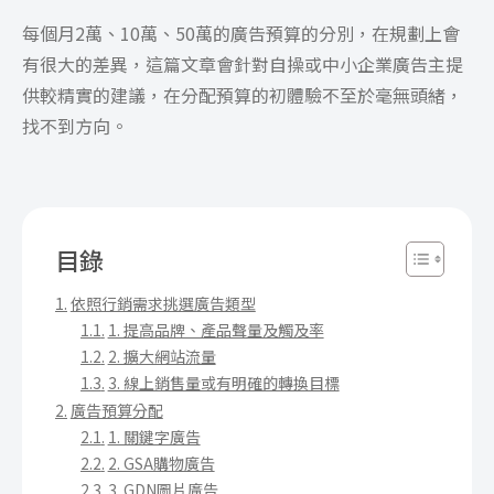
每個月2萬、10萬、50萬的廣告預算的分別，在規劃上會
有很大的差異，這篇文章會針對自操或中小企業廣告主提
供較精實的建議，在分配預算的初體驗不至於毫無頭緒，
找不到方向。
目錄
依照行銷需求挑選廣告類型
1. 提高品牌、產品聲量及觸及率
2. 擴大網站流量
3. 線上銷售量或有明確的轉換目標
廣告預算分配
1. 關鍵字廣告
2. GSA購物廣告
3. GDN圖片廣告