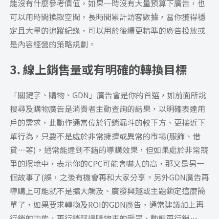
能沒有什麼參考價值，如果一時沒有大量預算下廣告，也
可以用時間換取空間，長時間累計訪客數據，當你獲得穩
定且大量的追蹤紀錄，可以用於後續更精準的廣告投放或
是內容經營的策略規劃。
3. 線上銷售量或有明確的轉換目標
「關鍵字、購物、GDN」廣告會是你的首選，如前面所說
搜尋及購物廣告是消費者主動查詢的結果，以明確表達用
戶的需求，此動作通常位於行銷漏斗的較下方、更接近下
單行為，只要不是處於非常擁擠或異常的市場(服飾、借
貸…等)，通常能達到不錯的導購效果，但如果處於非常競
爭的環境中，表示你的CPC可能會嚇人的高，那又是另一
個故事了(誤，之後有機會再和大家分享。另外GDN廣告再
導購上可能就不是擴大觸及、廣發興趣或主題鎖定這麼簡
單了，如果要求轉換及ROI的GDN廣告，通常建議加上再
行銷的功能，再行銷踩過購物車的受眾、動態再行銷…