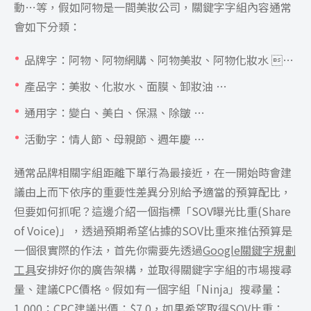
動…等，假如阿物是一間美妝公司，關鍵字字組內容通常
會如下分類：
品牌字：阿物、阿物網購、阿物美妝、阿物化妝水 …
產品字：美妝、化妝水、面膜、卸妝油 …
通用字：變白、美白、保濕、除皺 …
活動字：情人節、母親節、週年慶 …
通常品牌相關字組距離下單行為最接近，在一開始時會建
議由上而下依序的重要性差異分別給予適當的預算配比，
但要如何抓呢？這邊介紹一個指標「SOV曝光比重(Share
of Voice)」，透過預期希望佔據的SOV比重來推估預算是
一個很實際的作法，首先你需要先透過
Google關鍵字規劃
工具
安排好你的廣告架構，並取得關鍵字字組的市場搜尋
量、建議CPC價格。假如有一個字組「Ninja」搜尋量：
1,000；CPC建議出價：$7.0，如果希望取得SOV比重：