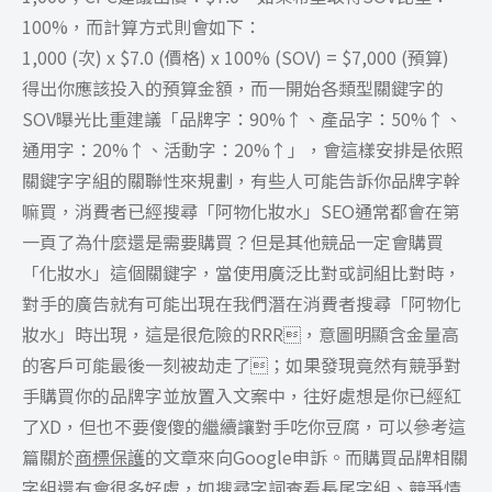
100%，而計算方式則會如下：
1,000 (次) x $7.0 (價格) x 100% (SOV) = $7,000 (預算)
得出你應該投入的預算金額，而一開始各類型關鍵字的
SOV曝光比重建議「品牌字：90%↑、產品字：50%↑、
通用字：20%↑、活動字：20%↑」，會這樣安排是依照
關鍵字字組的關聯性來規劃，有些人可能告訴你品牌字幹
嘛買，消費者已經搜尋「阿物化妝水」SEO通常都會在第
一頁了為什麼還是需要購買？但是其他競品一定會購買
「化妝水」這個關鍵字，當使用廣泛比對或詞組比對時，
對手的廣告就有可能出現在我們潛在消費者搜尋「阿物化
妝水」時出現，這是很危險的RRR，意圖明顯含金量高
的客戶可能最後一刻被劫走了；如果發現竟然有競爭對
手購買你的品牌字並放置入文案中，往好處想是你已經紅
了XD，但也不要傻傻的繼續讓對手吃你豆腐，可以參考這
篇關於
商標保護
的文章來向Google申訴。而購買品牌相關
字組還有會很多好處，如搜尋字詞查看長尾字組、競爭情