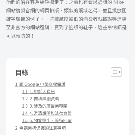
他們的潛在客戶給呼攏走了；之前也有看過盜版的 Nike
網站複製官網的網頁排版、類似的網域名稱，並且投放關
鍵字廣告的例子，一些敏感度較低的消費者就被誤導連結
至非官方的網站選購，買到了盜版的鞋子，這些事情都是
可以預防的！
目錄
跟 Google 申請商標保護
1. 申訴人資訊
2. 商標詳細資料
3. 涉及的廣告商範圍
4. 澄清說明和法律宣誓
5. 預覽送出，等待回覆
申請商標保護的注意事項