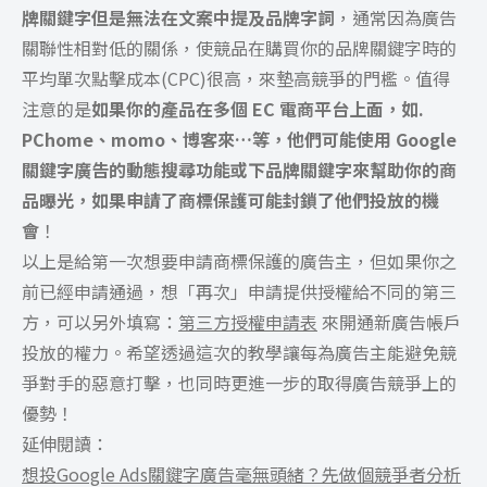
牌關鍵字但是無法在文案中提及品牌字詞
，通常因為廣告
關聯性相對低的關係，使競品在購買你的品牌關鍵字時的
平均單次點擊成本(CPC)很高，來墊高競爭的門檻。值得
注意的是
如果你的產品在多個 EC 電商平台上面，如.
PChome、momo、博客來…等，他們可能使用 Google
關鍵字廣告的動態搜尋功能或下品牌關鍵字來幫助你的商
品曝光，如果申請了商標保護可能封鎖了他們投放的機
會
！
以上是給第一次想要申請商標保護的廣告主，但如果你之
前已經申請通過，想「再次」申請提供授權給不同的第三
方，可以另外填寫：
第三方授權申請表
來開通新廣告帳戶
投放的權力。希望透過這次的教學讓每為廣告主能避免競
爭對手的惡意打擊，也同時更進一步的取得廣告競爭上的
優勢！
延伸閱讀：
想投Google Ads關鍵字廣告毫無頭緒？先做個競爭者分析