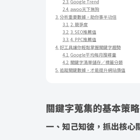
Google Trend
awoo天下無狗
分析重要數據，助你事半功倍
2. 競爭度
3. SEO推薦值
4. PPC推薦值
好工具讓你輕鬆掌握關鍵字趨勢
Google平均每月搜尋量
關鍵字清單儲存／標籤分類
追蹤關鍵數據，才能提升網站價值
關鍵字蒐集的基本策略
一、知己知彼，抓出核心