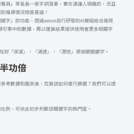
保餐具」等長長一串字詞清單，實在滿讓人頭痛的，況且
際的搜尋情況相差甚遠！
鍵字」的功能，透過awoo自行研發的AI模組結合搜爬
e搜尋引擎中的數據，再以運算結果提供使用者更多相關字
找到「保濕」、「清透」、「潤色」等相關關鍵字。
半功倍
種參考數據和圖表後，究竟該如何進行篩選？我們可以透
的比例，可依此初步判斷該關鍵字的熱門度。