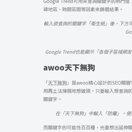
Google Trend可用來查詢關鍵字的
尋地區、時間區間等因素來篩選結果。
輸入欲查詢的關鍵字「衛生紙」後，下方
G
Google Trend也能顯示「各個子
awoo天下無狗
「
天下無狗
」是awoo精心設計的SEO
用再土法煉鋼地想破頭。只要輸入想查詢
關鍵字。
在「天下無狗」中輸入「防曬」，便
而關鍵字的可能性百百種，光要想出延伸