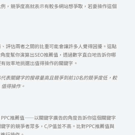
比例，競爭度高就表示有較多網站想爭取，若要操作這個
衡、評估兩者之間的比重可能會讓許多人覺得困擾。這點
的角度幫你演算出SEO推薦值，透過數字直白地告訴你哪
更有效率地挑選出值得操作的關鍵字。
值越高代表關鍵字的搜尋量高且競爭到前10名的競爭度低，較
值得操作。
PPC推薦值——以關鍵字廣告的角度告訴你這個關鍵字
鍵字的競爭者眾多，C/P值並不高。比對PPC推薦值與
式進行操作。