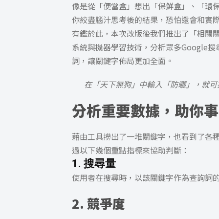
像是從「便當盒」想出「保鮮盒」、「環
你絞盡腦汁思考後的結果，恐怕還會和實
有鑑於此，本次改版後我們推出了「相關關
系統與機器學習技術，分析眾多Googl
詞，讓關鍵字佈局更加全面。
在「天下無狗」中輸入「防曬」，就可
分析重要數據，助你事
藉由工具撈出了一堆關鍵字，也看到了各
過以下幾個重點指標來協助判斷：
1. 搜尋量
使用者在搜尋時，以該關鍵字作為查詢詞
2. 競爭度