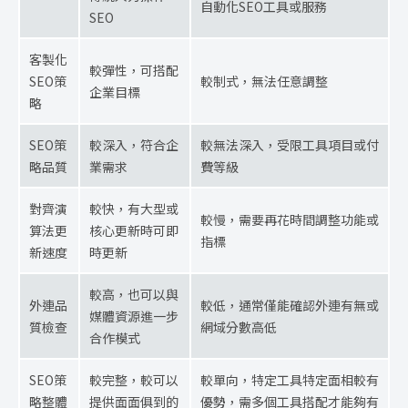
自動化SEO工具或服務
SEO
客製化
較彈性，可搭配
SEO策
較制式，無法任意調整
企業目標
略
SEO策
較深入，符合企
較無法深入，受限工具項目或付
略品質
業需求
費等級
對齊演
較快，有大型或
較慢，需要再花時間調整功能或
算法更
核心更新時可即
指標
新速度
時更新
較高，也可以與
外連品
較低，通常僅能確認外連有無或
媒體資源進一步
質檢查
網域分數高低
合作模式
SEO策
較完整，較可以
較單向，特定工具特定面相較有
略整體
提供面面俱到的
優勢，需多個工具搭配才能夠有