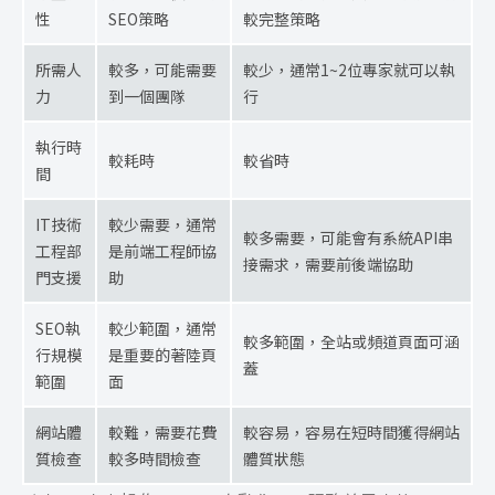
性
SEO策略
較完整策略
所需人
較多，可能需要
較少，通常1~2位專家就可以執
力
到一個團隊
行
執行時
較耗時
較省時
間
IT技術
較少需要，通常
較多需要，可能會有系統API串
工程部
是前端工程師協
接需求，需要前後端協助
門支援
助
SEO執
較少範圍，通常
較多範圍，全站或頻道頁面可涵
行規模
是重要的著陸頁
蓋
範圍
面
網站體
較難，需要花費
較容易，容易在短時間獲得網站
質檢查
較多時間檢查
體質狀態