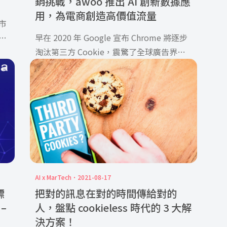
銷挑戰，awoo 推出 AI 創新數據應
用，為電商創造高價值流量
市
牌
早在 2020 年 Google 宣布 Chrome 將逐步
淘汰第三方 Cookie，震驚了全球廣告界，
而後 […]
AI x MarTech
2021-08-17
標
把對的訊息在對的時間傳給對的
 –
人，盤點 cookieless 時代的 3 大解
決方案！