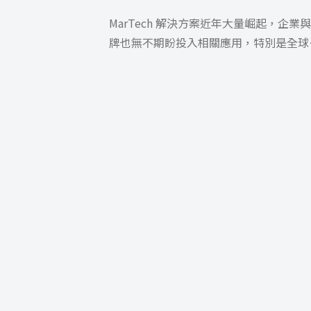
MarTech 解決方案近年大量崛起，企業
牌也無不期盼投入相關應用，特別是全球
場大吹數位轉型之風，這也包 […]