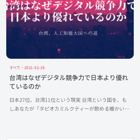
ている一方で、オンライン […]
すべて
2021-02-16
台湾はなぜデジタル競争力で日本より優れ
ているのか
日本27位、台湾11位という現実 台湾という国を、も
しあなたが「タピオカミルクティーが飲める暖かい
国」というイメージだけ持っていたとしたら、それは
間違いである。いまや台湾は「人工知能大国」として
世界にインパクトを与えるデ […]